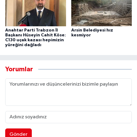
Anahtar Parti Trabzon İl
Arsin Belediyesi hız
Başkanı Hüseyin Cahit Köse:
kesmiyor
C130 uçak kazası hepimizin
yüreğini dağladı
Yorumlar
Gönder