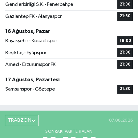
Gençlerbirliği S.K. - Fenerbahçe
21:30
Gaziantep FK - Alanyaspor
21:30
16 Ağustos, Pazar
Başakşehir - Kocaelispor
19:00
Beşiktaş - Eyüpspor
21:30
Amed - Erzurumspor FK
21:30
17 Ağustos, Pazartesi
Samsunspor - Göztepe
21:30
TRABZON
07.08.2026
SONRAKI VAKTE KALAN