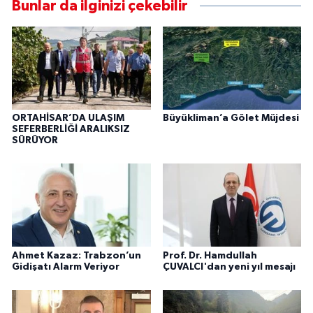
Bunlar da ilginizi çekebilir
ORTAHİSAR’DA ULAŞIM
Büyükliman’a Gölet Müjdesi
SEFERBERLİĞİ ARALIKSIZ
SÜRÜYOR
Ahmet Kazaz: Trabzon’un
Prof. Dr. Hamdullah
Gidişatı Alarm Veriyor
ÇUVALCI'dan yeni yıl mesajı