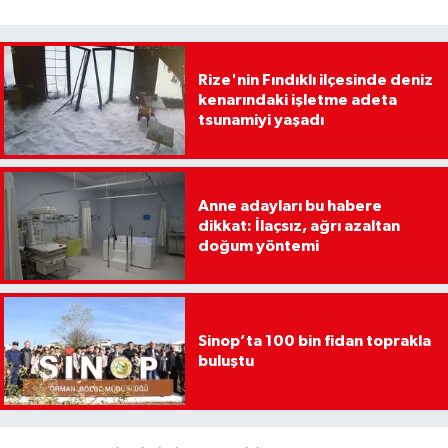
Rize'nin Fındıklı ilçesinde deniz
kenarındaki işletme adeta
tsunamiyi yaşadı
Anne adayları bu habere
dikkat: İlaçsız, ağrı azaltan
doğum yöntemi
Sinop’ta 100 bin fidan toprakla
buluştu