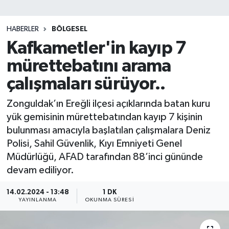
SİYASET
HABERLER
BÖLGESEL
Kafkametler'in kayıp 7
Teknoloji
mürettebatını arama
TRABZON
çalışmaları sürüyor..
TRABZONSPOR
Zonguldak’ın Ereğli ilçesi açıklarında batan kuru
yük gemisinin mürettebatından kayıp 7 kişinin
Yaşam
bulunması amacıyla başlatılan çalışmalara Deniz
Polisi, Sahil Güvenlik, Kıyı Emniyeti Genel
Müdürlüğü, AFAD tarafından 88’inci gününde
devam ediliyor.
14.02.2024 - 13:48
1 DK
YAYINLANMA
OKUNMA SÜRESI