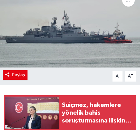
Paylaş
-
+
A
A
Suiçmez, hakemlere
yönelik bahis
soruşturmasına ilişkin
açıklamalarda bulundu