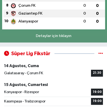
8
Çorum FK
0
0
9
Gaziantep FK
0
0
10
Alanyaspor
0
0
Detaylar için tıklayın
Süper Lig Fikstür
14 Ağustos, Cuma
Galatasaray - Çorum FK
21:30
15 Ağustos, Cumartesi
Konyaspor - Rizespor
19:00
Kasımpaşa - Trabzonspor
19:00