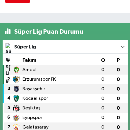
Süper Lig Puan Durumu
Süper Lig
#
Takım
O
P
1
Amed
0
0
2
Erzurumspor FK
0
0
3
Başakşehir
0
0
4
Kocaelispor
0
0
5
Beşiktaş
0
0
6
Eyüpspor
0
0
7
Galatasaray
0
0