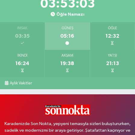
03:53:02
Öğle Namazı
İMSAK
GÜNEŞ
ÖĞLE
03:35
05:16
12:32
İKINDI
AKŞAM
YATSI
16:24
19:38
21:13
Aylık Vakitler
Karadenizde Son Nokta, yepyeni temasıyla sizleri buluştururken,
sadelik ve modernizmi bir araya getiriyor. Şatafattan kaçınıyor ve