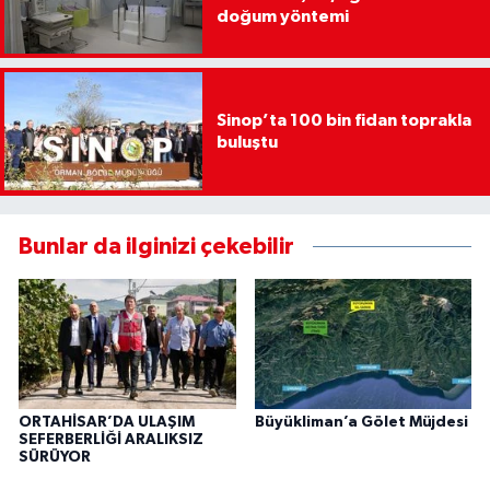
doğum yöntemi
Sinop’ta 100 bin fidan toprakla
buluştu
Bunlar da ilginizi çekebilir
ORTAHİSAR’DA ULAŞIM
Büyükliman’a Gölet Müjdesi
SEFERBERLİĞİ ARALIKSIZ
SÜRÜYOR