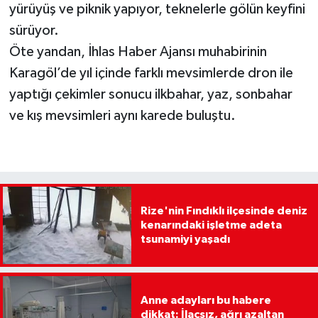
yürüyüş ve piknik yapıyor, teknelerle gölün keyfini
sürüyor.
Öte yandan, İhlas Haber Ajansı muhabirinin
Karagöl’de yıl içinde farklı mevsimlerde dron ile
yaptığı çekimler sonucu ilkbahar, yaz, sonbahar
ve kış mevsimleri aynı karede buluştu.
Rize'nin Fındıklı ilçesinde deniz
kenarındaki işletme adeta
tsunamiyi yaşadı
Anne adayları bu habere
dikkat: İlaçsız, ağrı azaltan