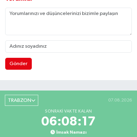
Gönder
TRABZON
07.08.2026
SONRAKI VAKTE KALAN
06:08:16
İmsak Namazı