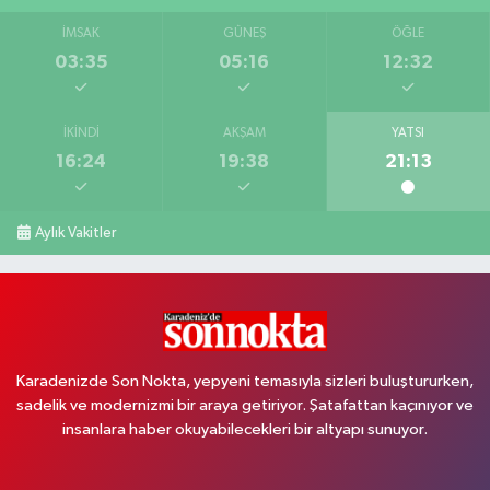
İMSAK
GÜNEŞ
ÖĞLE
03:35
05:16
12:32
İKINDI
AKŞAM
YATSI
16:24
19:38
21:13
Aylık Vakitler
Karadenizde Son Nokta, yepyeni temasıyla sizleri buluştururken,
sadelik ve modernizmi bir araya getiriyor. Şatafattan kaçınıyor ve
insanlara haber okuyabilecekleri bir altyapı sunuyor.