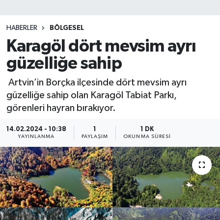
SİYASET
HABERLER
BÖLGESEL
Karagöl dört mevsim ayrı
Teknoloji
güzelliğe sahip
TRABZON
Artvin’in Borçka ilçesinde dört mevsim ayrı
TRABZONSPOR
güzelliğe sahip olan Karagöl Tabiat Parkı,
görenleri hayran bırakıyor.
Yaşam
14.02.2024 - 10:38
1
1 DK
YAYINLANMA
PAYLAŞIM
OKUNMA SÜRESI