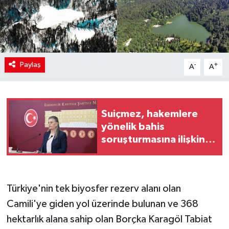
Paylaş
-
+
A
A
Suiçmez, hakemlere
yönelik bahis
soruşturmasına ilişkin
açıklamalarda bulundu
Türkiye'nin tek biyosfer rezerv alanı olan
Camili'ye giden yol üzerinde bulunan ve 368
hektarlık alana sahip olan Borçka Karagöl Tabiat