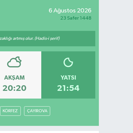
6 Ağustos 2026
23 Safer 1448
lığı artmış olur. (Hadis-i şerif)
AKŞAM
YATSI
20:20
21:54
KÖRFEZ
ÇAYIROVA