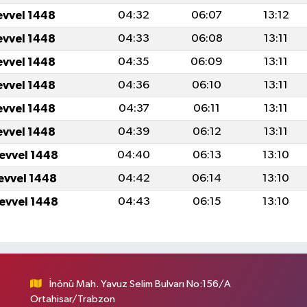
evvel 1448
04:32
06:07
13:12
evvel 1448
04:33
06:08
13:11
evvel 1448
04:35
06:09
13:11
evvel 1448
04:36
06:10
13:11
evvel 1448
04:37
06:11
13:11
evvel 1448
04:39
06:12
13:11
levvel 1448
04:40
06:13
13:10
levvel 1448
04:42
06:14
13:10
levvel 1448
04:43
06:15
13:10
İnönü Mah. Yavuz Selim Bulvarı No:156/A
Ortahisar/Trabzon