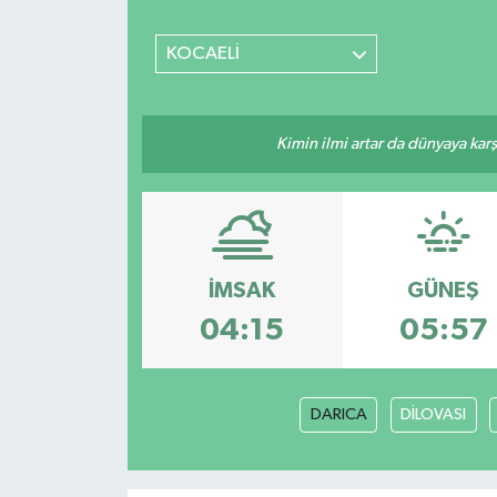
SİYASET
KOCAELİ
Teknoloji
Kimin ilmi artar da dünyaya karş
TRABZON
TRABZONSPOR
Yaşam
İMSAK
GÜNEŞ
04:15
05:57
DARICA
DİLOVASI