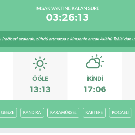
İMSAK VAKTINE KALAN SÜRE
03:26:12
ı (rağbeti azalarak) zühdü artmazsa o kimsenin ancak Allâhü Teâlâ'dan uzak
ÖĞLE
İKINDI
13:13
17:06
GEBZE
KANDIRA
KARAMÜRSEL
KARTEPE
KOCAELİ