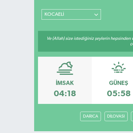
SİYASET
KOCAELİ
Teknoloji
Ve (Allah) size istediğiniz şeylerin hepsinden v
TRABZON
ç
TRABZONSPOR
Yaşam
İMSAK
GÜNEŞ
04:18
05:58
DARICA
DİLOVASI