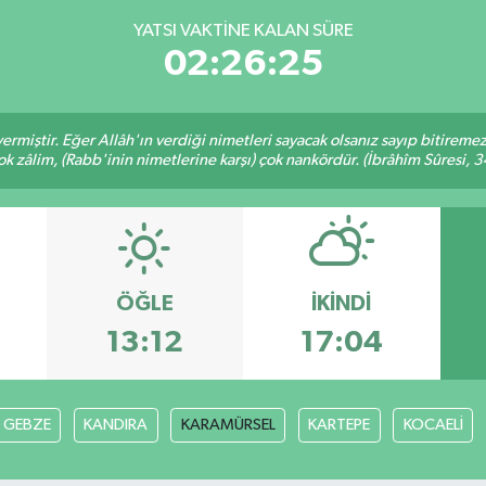
YATSI VAKTINE KALAN SÜRE
02:26:24
ermiştir. Eğer Allâh'ın verdiği nimetleri sayacak olsanız sayıp bitiremez
ok zâlim, (Rabb'inin nimetlerine karşı) çok nankördür. (İbrâhîm Sûresi, 3
ÖĞLE
İKINDI
13:12
17:04
GEBZE
KANDIRA
KARAMÜRSEL
KARTEPE
KOCAELİ