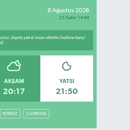
8 Ağustos 2026
25 Safer 1448
siniz. Şüphe yok ki insan elbette (nefsine karşı)
4)
AKŞAM
YATSI
20:17
21:50
KÖRFEZ
ÇAYIROVA