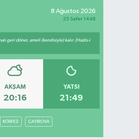
8 Ağustos 2026
25 Safer 1448
malı geri döner, ameli (kendisiyle) kalır. (Hadis-i
AKŞAM
YATSI
20:16
21:49
KÖRFEZ
ÇAYIROVA