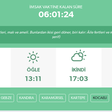
İMSAK VAKTINE KALAN SÜRE
06:01:23
ri, malı ve ameli. Bunlardan ikisi geri döner, biri kalır: Âile fertleri ve 
şerif)
ÖĞLE
İKINDI
13:11
17:03
GEBZE
KANDIRA
KARAMÜRSEL
KARTEPE
KOCAELİ