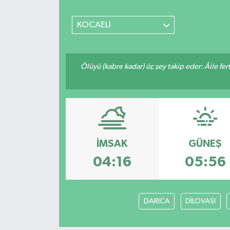
SİYASET
KOCAELİ
Teknoloji
Ölüyü (kabre kadar) üç şey takip eder: Âile fertle
TRABZON
TRABZONSPOR
Yaşam
İMSAK
GÜNEŞ
04:16
05:56
DARICA
DİLOVASI