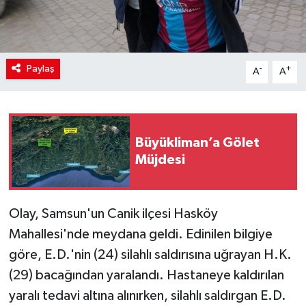
Paylaş
-
+
A
A
Büyükliman’a Gölet
Müjdesi
Olay, Samsun'un Canik ilçesi Hasköy
Mahallesi'nde meydana geldi. Edinilen bilgiye
göre, E.D.'nin (24) silahlı saldırısına uğrayan H.K.
(29) bacağından yaralandı. Hastaneye kaldırılan
yaralı tedavi altına alınırken, silahlı saldırgan E.D.