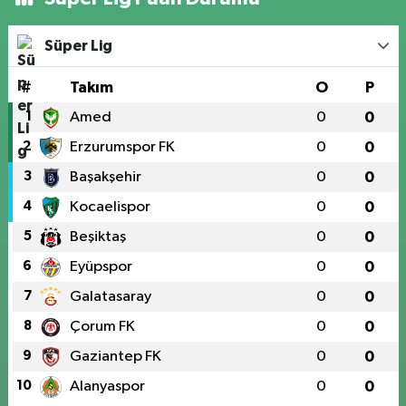
Süper Lig
#
Takım
O
P
1
Amed
0
0
2
Erzurumspor FK
0
0
3
Başakşehir
0
0
4
Kocaelispor
0
0
5
Beşiktaş
0
0
6
Eyüpspor
0
0
7
Galatasaray
0
0
8
Çorum FK
0
0
9
Gaziantep FK
0
0
10
Alanyaspor
0
0