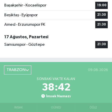
Başakşehir - Kocaelispor
19:00
Beşiktaş - Eyüpspor
21:30
Amed - Erzurumspor FK
21:30
17 Ağustos, Pazartesi
Samsunspor - Göztepe
21:30
TRABZON
09.08.2026
SONRAKI VAKTE KALAN
38:41
İmsak Namazı
İMSAK
GÜNEŞ
ÖĞLE