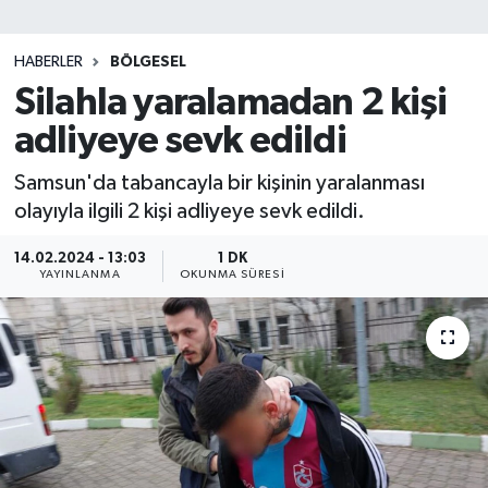
SİYASET
HABERLER
BÖLGESEL
Silahla yaralamadan 2 kişi
Teknoloji
adliyeye sevk edildi
TRABZON
Samsun'da tabancayla bir kişinin yaralanması
TRABZONSPOR
olayıyla ilgili 2 kişi adliyeye sevk edildi.
Yaşam
14.02.2024 - 13:03
1 DK
YAYINLANMA
OKUNMA SÜRESI