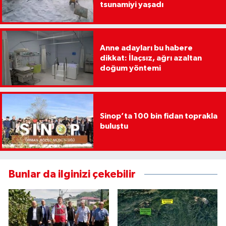
tsunamiyi yaşadı
Anne adayları bu habere
dikkat: İlaçsız, ağrı azaltan
doğum yöntemi
Sinop’ta 100 bin fidan toprakla
buluştu
Bunlar da ilginizi çekebilir