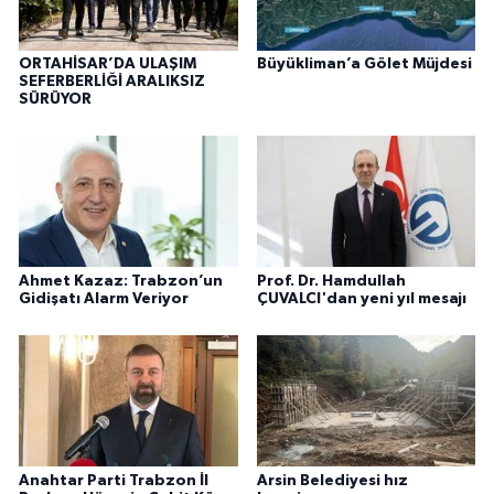
ORTAHİSAR’DA ULAŞIM
Büyükliman’a Gölet Müjdesi
SEFERBERLİĞİ ARALIKSIZ
SÜRÜYOR
Ahmet Kazaz: Trabzon’un
Prof. Dr. Hamdullah
Gidişatı Alarm Veriyor
ÇUVALCI'dan yeni yıl mesajı
Anahtar Parti Trabzon İl
Arsin Belediyesi hız