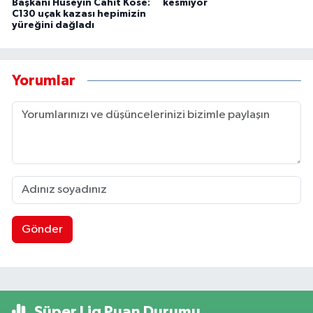
Başkanı Hüseyin Cahit Köse:
kesmiyor
C130 uçak kazası hepimizin
yüreğini dağladı
Yorumlar
Gönder
Süper Lig Puan Durumu