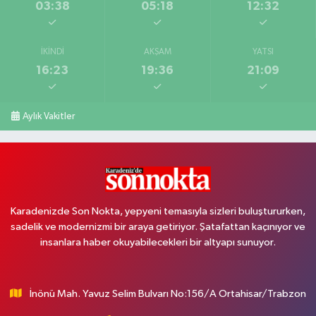
03:38
05:18
12:32
İKINDI
AKŞAM
YATSI
16:23
19:36
21:09
Aylık Vakitler
Karadenizde Son Nokta, yepyeni temasıyla sizleri buluştururken,
sadelik ve modernizmi bir araya getiriyor. Şatafattan kaçınıyor ve
insanlara haber okuyabilecekleri bir altyapı sunuyor.
İnönü Mah. Yavuz Selim Bulvarı No:156/A Ortahisar/Trabzon