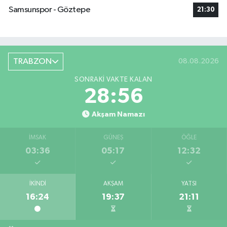
Samsunspor - Göztepe
21:30
TRABZON
08.08.2026
SONRAKI VAKTE KALAN
28:56
Akşam Namazı
İMSAK
GÜNEŞ
ÖĞLE
03:36
05:17
12:32
İKINDI
AKŞAM
YATSI
16:24
19:37
21:11