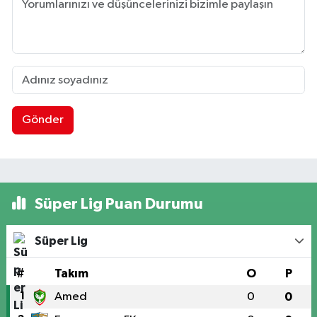
Gönder
Süper Lig Puan Durumu
Süper Lig
#
Takım
O
P
1
Amed
0
0