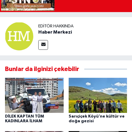
EDITÖR HAKKINDA
Haber Merkezi
Bunlar da ilginizi çekebilir
DİLEK KAPTAN TÜM
Sarıçiçek Köyü’ne kültür ve
KADINLARA İLHAM
doğa gezisi