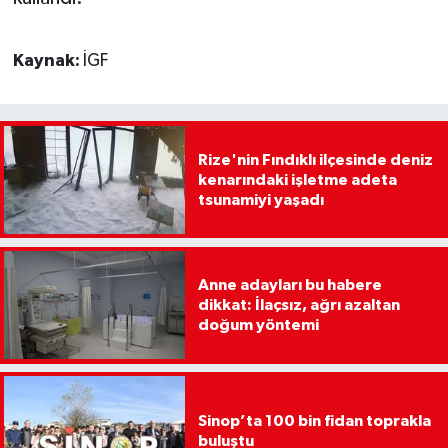
Kaynak:
İGF
Rize'nin Fındıklı ilçesinde deniz
kenarındaki işletme adeta
tsunamiyi yaşadı
Anne adayları bu habere
dikkat: İlaçsız, ağrı azaltan
doğum yöntemi
Sinop’ta 100 bin fidan toprakla
buluştu