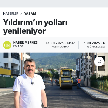
SİYASET
HABERLER
YAŞAM
Yıldırım’ın yolları
Teknoloji
yenileniyor
TRABZON
HABER MERKEZI
15.08.2025 - 13:37
15.08.2025 - 13
TRABZONSPOR
EDITÖR
YAYINLANMA
GÜNCELLEME
Yaşam