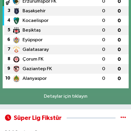
2
Erzurumspor FK
0
0
3
Başakşehir
0
0
4
Kocaelispor
0
0
5
Beşiktaş
0
0
6
Eyüpspor
0
0
7
Galatasaray
0
0
8
Çorum FK
0
0
9
Gaziantep FK
0
0
10
Alanyaspor
0
0
Detaylar için tıklayın
Süper Lig Fikstür