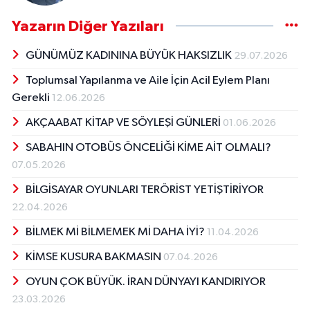
Yazarın Diğer Yazıları
GÜNÜMÜZ KADININA BÜYÜK HAKSIZLIK
29.07.2026
Toplumsal Yapılanma ve Aile İçin Acil Eylem Planı
Gerekli
12.06.2026
AKÇAABAT KİTAP VE SÖYLEŞİ GÜNLERİ
01.06.2026
SABAHIN OTOBÜS ÖNCELİĞİ KİME AİT OLMALI?
07.05.2026
BİLGİSAYAR OYUNLARI TERÖRİST YETİŞTİRİYOR
22.04.2026
BİLMEK Mİ BİLMEMEK Mİ DAHA İYİ?
11.04.2026
KİMSE KUSURA BAKMASIN
07.04.2026
OYUN ÇOK BÜYÜK. İRAN DÜNYAYI KANDIRIYOR
23.03.2026