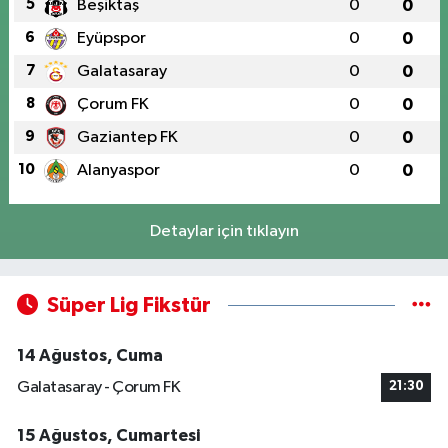
5
Beşiktaş
0
0
6
Eyüpspor
0
0
7
Galatasaray
0
0
8
Çorum FK
0
0
9
Gaziantep FK
0
0
10
Alanyaspor
0
0
Detaylar için tıklayın
Süper Lig Fikstür
14 Ağustos, Cuma
Galatasaray - Çorum FK
21:30
15 Ağustos, Cumartesi