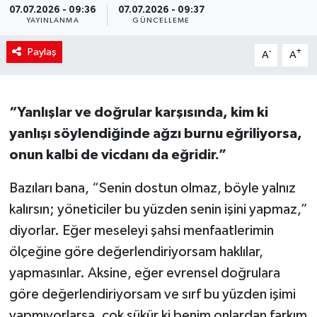
07.07.2026 - 09:36
07.07.2026 - 09:37
YAYINLANMA
GÜNCELLEME
Paylaş
-
+
A
A
“Yanlışlar ve doğrular karşısında, kim ki
yanlışı söylendiğinde ağzı burnu eğriliyorsa,
onun kalbi de vicdanı da eğridir.”
Bazıları bana, “Senin dostun olmaz, böyle yalnız
kalırsın; yöneticiler bu yüzden senin işini yapmaz,”
diyorlar. Eğer meseleyi şahsi menfaatlerimin
ölçeğine göre değerlendiriyorsam haklılar,
yapmasınlar. Aksine, eğer evrensel doğrulara
göre değerlendiriyorsam ve sırf bu yüzden işimi
yapmıyorlarsa, çok şükür ki benim onlardan farkım