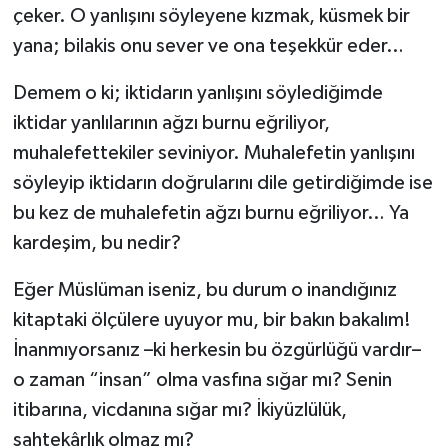
çeker. O yanlışını söyleyene kızmak, küsmek bir
yana; bilakis onu sever ve ona teşekkür eder…
Demem o ki; iktidarın yanlışını söylediğimde
iktidar yanlılarının ağzı burnu eğriliyor,
muhalefettekiler seviniyor. Muhalefetin yanlışını
söyleyip iktidarın doğrularını dile getirdiğimde ise
bu kez de muhalefetin ağzı burnu eğriliyor… Ya
kardeşim, bu nedir?
Eğer Müslüman iseniz, bu durum o inandığınız
kitaptaki ölçülere uyuyor mu, bir bakın bakalım!
İnanmıyorsanız –ki herkesin bu özgürlüğü vardır–
o zaman “insan” olma vasfına sığar mı? Senin
itibarına, vicdanına sığar mı? İkiyüzlülük,
sahtekârlık olmaz mı?