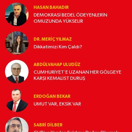
HASAN BAHADIR
DEMOKRASİ BEDEL ÖDEYENLERİN
OMUZUNDA YÜKSELİR
DR. MERIÇ YILMAZ
Dikkatimizi Kim Çaldı?
ABDÜLVAHAP ULUDÜZ
CUMHURİYET’E UZANAN HER GÖLGEYE
KARŞI KEMALİST DURUŞ
ERDOĞAN BEKAR
UMUT VAR, EKSİK VAR
SABRI DILBER