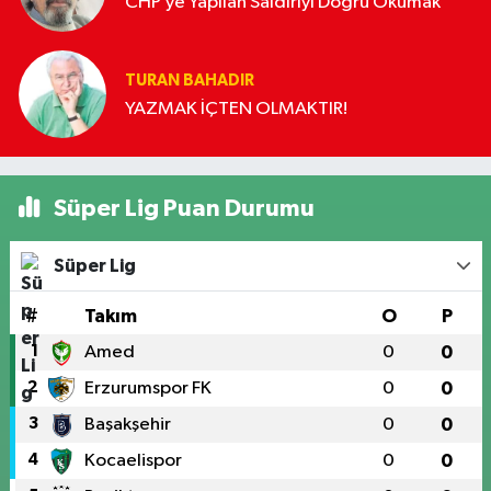
CHP’ye Yapılan Saldırıyı Doğru Okumak
TURAN BAHADIR
YAZMAK İÇTEN OLMAKTIR!
Süper Lig Puan Durumu
Süper Lig
#
Takım
O
P
1
Amed
0
0
2
Erzurumspor FK
0
0
3
Başakşehir
0
0
4
Kocaelispor
0
0