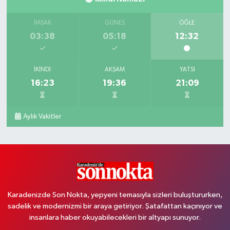
İMSAK
GÜNEŞ
ÖĞLE
03:38
05:18
12:32
İKINDI
AKŞAM
YATSI
16:23
19:36
21:09
Aylık Vakitler
Karadenizde Son Nokta, yepyeni temasıyla sizleri buluştururken,
sadelik ve modernizmi bir araya getiriyor. Şatafattan kaçınıyor ve
insanlara haber okuyabilecekleri bir altyapı sunuyor.