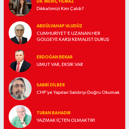
DR. MERIÇ YILMAZ
Dikkatimizi Kim Çaldı?
ABDÜLVAHAP ULUDÜZ
CUMHURİYET’E UZANAN HER
GÖLGEYE KARŞI KEMALİST DURUŞ
ERDOĞAN BEKAR
UMUT VAR, EKSİK VAR
SABRI DILBER
CHP’ye Yapılan Saldırıyı Doğru Okumak
TURAN BAHADIR
YAZMAK İÇTEN OLMAKTIR!