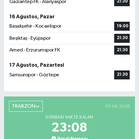
Gaziantep FK - Alanyaspor
21:30
16 Ağustos, Pazar
Başakşehir - Kocaelispor
19:00
Beşiktaş - Eyüpspor
21:30
Amed - Erzurumspor FK
21:30
17 Ağustos, Pazartesi
Samsunspor - Göztepe
21:30
TRABZON
09.08.2026
SONRAKI VAKTE KALAN
23:07
İkindi Namazı