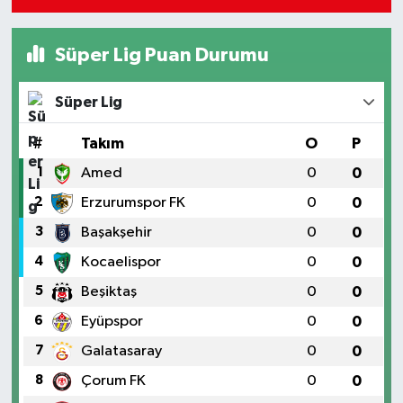
Süper Lig Puan Durumu
Süper Lig
#
Takım
O
P
1
Amed
0
0
2
Erzurumspor FK
0
0
3
Başakşehir
0
0
4
Kocaelispor
0
0
5
Beşiktaş
0
0
6
Eyüpspor
0
0
7
Galatasaray
0
0
8
Çorum FK
0
0