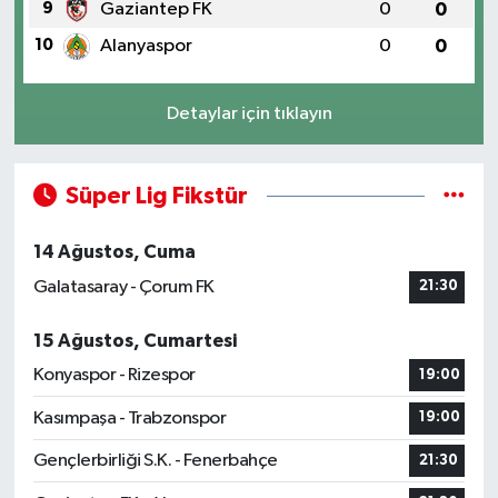
9
Gaziantep FK
0
0
10
Alanyaspor
0
0
Detaylar için tıklayın
Süper Lig Fikstür
14 Ağustos, Cuma
Galatasaray - Çorum FK
21:30
15 Ağustos, Cumartesi
Konyaspor - Rizespor
19:00
Kasımpaşa - Trabzonspor
19:00
Gençlerbirliği S.K. - Fenerbahçe
21:30