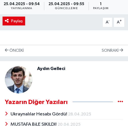
25.04.2025 - 09:54
25.04.2025 - 09:55
1
YAYINLANMA
GÜNCELLEME
PAYLAŞIM
Paylaş
-
+
A
A
ÖNCEKI
SONRAKI
Aydın Gelleci
Yazarın Diğer Yazıları
Ukraynalılar Hesabı Gördü!
28.04.2025
MUSTAFA BiLE SIKILDI!
20.04.2025