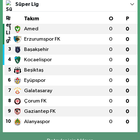
Süper Lig
#
Takım
O
P
1
Amed
0
0
2
Erzurumspor FK
0
0
3
Başakşehir
0
0
4
Kocaelispor
0
0
5
Beşiktaş
0
0
6
Eyüpspor
0
0
7
Galatasaray
0
0
8
Çorum FK
0
0
9
Gaziantep FK
0
0
10
Alanyaspor
0
0