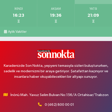
İKINDI
AKŞAM
YATSI
16:23
19:36
21:09
Aylık Vakitler
Karadenizde Son Nokta, yepyeni temasıyla sizleri buluştururken,
sadelik ve modernizmi bir araya getiriyor. Şatafattan kaçınıyor ve
insanlara haber okuyabilecekleri bir altyapı sunuyor.
İnönü Mah. Yavuz Selim Bulvarı No:156/A Ortahisar/Trabzon
0 (462) 800 00 01