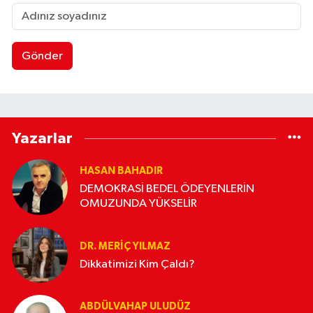
Gönder
Yazarlar
HASAN BAHADIR
DEMOKRASİ BEDEL ÖDEYENLERİN
OMUZUNDA YÜKSELİR
DR. MERIÇ YILMAZ
Dikkatimizi Kim Çaldı?
ABDÜLVAHAP ULUDÜZ