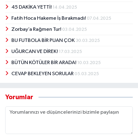
45 DAKİKA YETTİ!
14.04.2025
Fatih Hoca Hakeme İş Bırakmadı!
07.04.2025
Zorbay’a Rağmen Tur!
03.04.2025
BU FUTBOLA BİR PUAN ÇOK
30.03.2025
UĞURCAN VE DİREK!
17.03.2025
BÜTÜN KÖTÜLER BİR ARADA!
10.03.2025
CEVAP BEKLEYEN SORULAR
05.03.2025
Yorumlar