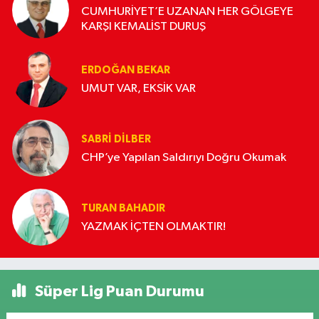
CUMHURİYET’E UZANAN HER GÖLGEYE
KARŞI KEMALİST DURUŞ
ERDOĞAN BEKAR
UMUT VAR, EKSİK VAR
SABRI DILBER
CHP’ye Yapılan Saldırıyı Doğru Okumak
TURAN BAHADIR
YAZMAK İÇTEN OLMAKTIR!
Süper Lig Puan Durumu