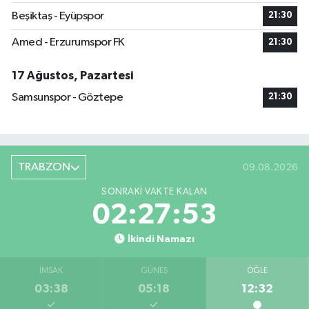
Beşiktaş - Eyüpspor
21:30
Amed - Erzurumspor FK
21:30
17 Ağustos, Pazartesi
Samsunspor - Göztepe
21:30
TRABZON
09.08.2026
SONRAKI VAKTE KALAN
02:27:52
İkindi Namazı
İMSAK
GÜNEŞ
ÖĞLE
03:38
05:18
12:32