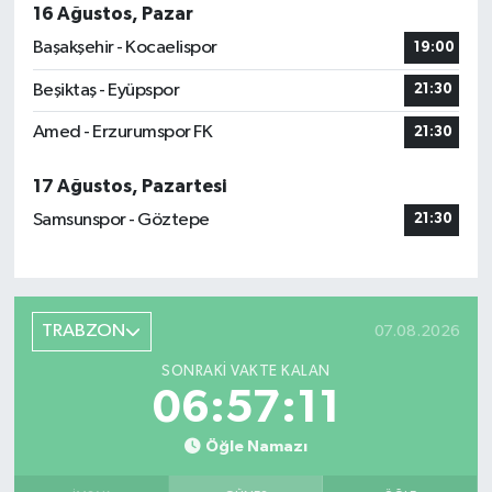
16 Ağustos, Pazar
Başakşehir - Kocaelispor
19:00
Beşiktaş - Eyüpspor
21:30
Amed - Erzurumspor FK
21:30
17 Ağustos, Pazartesi
Samsunspor - Göztepe
21:30
TRABZON
07.08.2026
SONRAKI VAKTE KALAN
06:57:10
Öğle Namazı