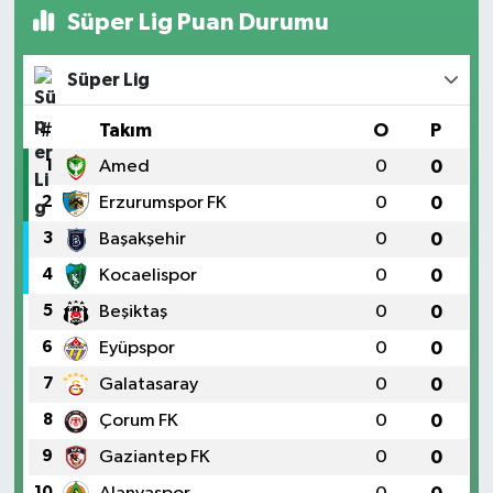
Süper Lig Puan Durumu
Süper Lig
#
Takım
O
P
1
Amed
0
0
2
Erzurumspor FK
0
0
3
Başakşehir
0
0
4
Kocaelispor
0
0
5
Beşiktaş
0
0
6
Eyüpspor
0
0
7
Galatasaray
0
0
8
Çorum FK
0
0
9
Gaziantep FK
0
0
10