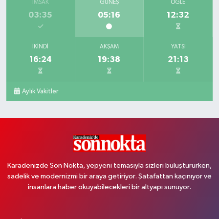
İMSAK
GÜNEŞ
ÖĞLE
03:35
05:16
12:32
İKINDI
AKŞAM
YATSI
16:24
19:38
21:13
Aylık Vakitler
Karadenizde Son Nokta, yepyeni temasıyla sizleri buluştururken,
sadelik ve modernizmi bir araya getiriyor. Şatafattan kaçınıyor ve
insanlara haber okuyabilecekleri bir altyapı sunuyor.