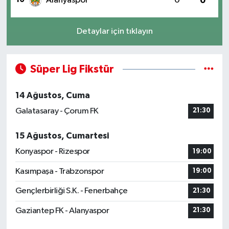
Alanyaspor
0
0
Detaylar için tıklayın
Süper Lig Fikstür
14 Ağustos, Cuma
Galatasaray - Çorum FK
21:30
15 Ağustos, Cumartesi
Konyaspor - Rizespor
19:00
Kasımpaşa - Trabzonspor
19:00
Gençlerbirliği S.K. - Fenerbahçe
21:30
Gaziantep FK - Alanyaspor
21:30