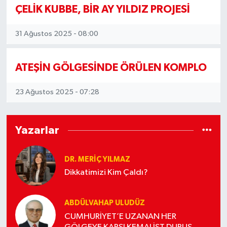
ÇELİK KUBBE, BİR AY YILDIZ PROJESİ
31 Ağustos 2025 - 08:00
ATEŞİN GÖLGESİNDE ÖRÜLEN KOMPLO
23 Ağustos 2025 - 07:28
Yazarlar
DR. MERIÇ YILMAZ
Dikkatimizi Kim Çaldı?
ABDÜLVAHAP ULUDÜZ
CUMHURİYET’E UZANAN HER