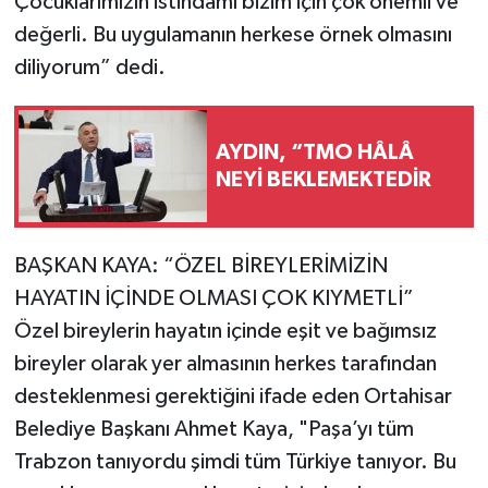
Çocuklarımızın istihdamı bizim için çok önemli ve
değerli. Bu uygulamanın herkese örnek olmasını
diliyorum” dedi.
AYDIN, “TMO HÂLÂ
NEYİ BEKLEMEKTEDİR
BAŞKAN KAYA: “ÖZEL BİREYLERİMİZİN
HAYATIN İÇİNDE OLMASI ÇOK KIYMETLİ”
Özel bireylerin hayatın içinde eşit ve bağımsız
bireyler olarak yer almasının herkes tarafından
desteklenmesi gerektiğini ifade eden Ortahisar
Belediye Başkanı Ahmet Kaya, "Paşa’yı tüm
Trabzon tanıyordu şimdi tüm Türkiye tanıyor. Bu