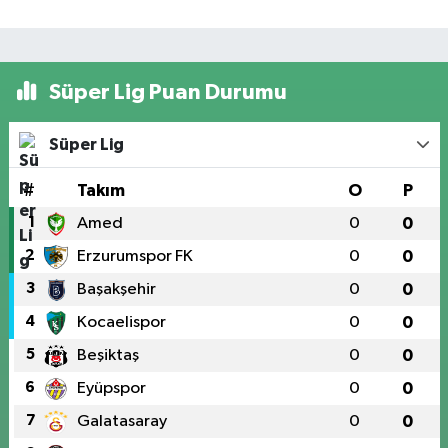
Süper Lig Puan Durumu
Süper Lig
#
Takım
O
P
1
Amed
0
0
2
Erzurumspor FK
0
0
3
Başakşehir
0
0
4
Kocaelispor
0
0
5
Beşiktaş
0
0
6
Eyüpspor
0
0
7
Galatasaray
0
0