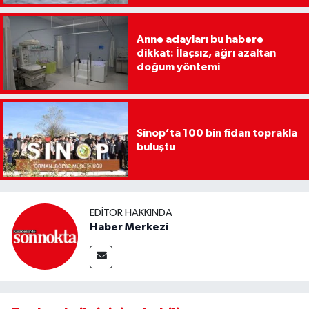
Anne adayları bu habere
dikkat: İlaçsız, ağrı azaltan
doğum yöntemi
Sinop’ta 100 bin fidan toprakla
buluştu
EDITÖR HAKKINDA
Haber Merkezi