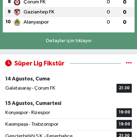
8
Çorum FK
0
0
9
Gaziantep FK
0
0
10
Alanyaspor
0
0
Detaylar için tıklayın
Süper Lig Fikstür
14 Ağustos, Cuma
Galatasaray - Çorum FK
21:30
15 Ağustos, Cumartesi
Konyaspor - Rizespor
19:00
Kasımpaşa - Trabzonspor
19:00
Gençlerbirliği S.K. - Fenerbahçe
21:30