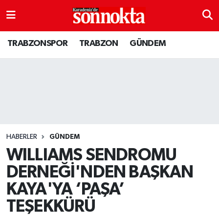
BÖLGESEL
Hava Durumu
TRABZONSPOR
TRABZON
GÜNDEM
EĞİTİM
Trafik Durumu
EKONOMİ
Süper Lig Puan Durumu ve Fikstür
GENEL
Tüm Manşetler
GÜNDEM
Son Dakika Haberleri
HABERLER
GÜNDEM
WILLIAMS SENDROMU
Kültür sanat
Haber Arşivi
DERNEĞİ'NDEN BAŞKAN
KAYA'YA ‘PAŞA’
MAGAZİN
TEŞEKKÜRÜ
SAĞLIK