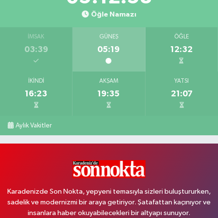
Öğle Namazı
İMSAK
GÜNEŞ
ÖĞLE
03:39
05:19
12:32
İKINDI
AKŞAM
YATSI
16:23
19:35
21:07
Aylık Vakitler
Karadenizde Son Nokta, yepyeni temasıyla sizleri buluştururken,
sadelik ve modernizmi bir araya getiriyor. Şatafattan kaçınıyor ve
insanlara haber okuyabilecekleri bir altyapı sunuyor.