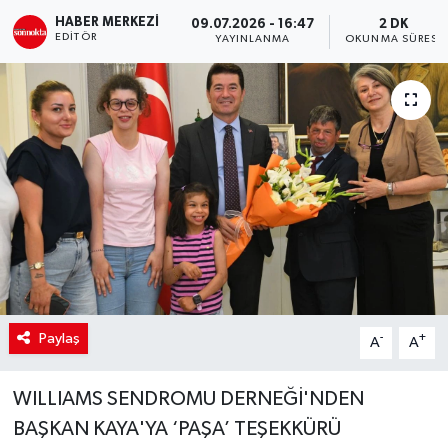
HABER MERKEZI
09.07.2026 - 16:47
2 DK
SİYASET
EDITÖR
YAYINLANMA
OKUNMA SÜRESI
Teknoloji
TRABZON
TRABZONSPOR
Yaşam
Paylaş
-
+
A
A
WILLIAMS SENDROMU DERNEĞİ'NDEN
BAŞKAN KAYA'YA ‘PAŞA’ TEŞEKKÜRÜ