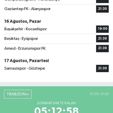
Gaziantep FK - Alanyaspor
21:30
16 Ağustos, Pazar
Başakşehir - Kocaelispor
19:00
Beşiktaş - Eyüpspor
21:30
Amed - Erzurumspor FK
21:30
17 Ağustos, Pazartesi
Samsunspor - Göztepe
21:30
TRABZON
10.08.2026
SONRAKI VAKTE KALAN
05:12:58