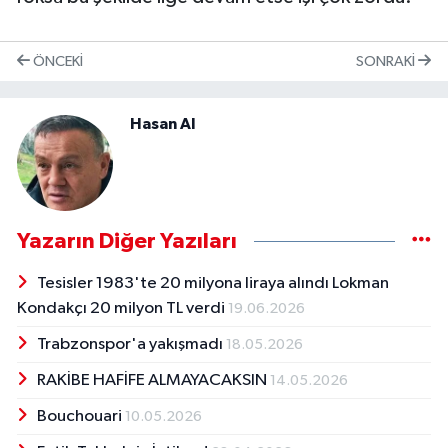
ÖNCEKI
SONRAKI
Hasan Al
Yazarın Diğer Yazıları
Tesisler 1983'te 20 milyona liraya alındı Lokman
Kondakçı 20 milyon TL verdi
19.06.2026
Trabzonspor'a yakışmadı
18.05.2026
RAKİBE HAFİFE ALMAYACAKSIN
14.05.2026
Bouchouari
10.05.2026