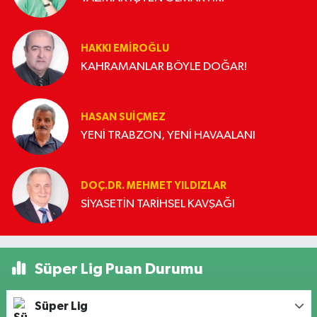
HAKKI EMİROĞLU
KAHRAMANLAR BÖYLE DOĞAR!
HASAN SUIÇMEZ
YENİ TRABZON, YENİ HAVAALANI
DOÇ.DR. MEHMET YILDIZLAR
SİYASETİN TARİHSEL KAVŞAĞI
Süper Lig Puan Durumu
Süper Lig