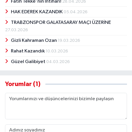
Fatih Tekke'nin İntiharı!
28.04.2026
HAK EDEREK KAZANDIK
05.04.2026
TRABZONSPOR GALATASARAY MAÇI ÜZERİNE
27.03.2026
Gizli Kahraman Ozan
19.03.2026
Rahat Kazandık
10.03.2026
Güzel Galibiyet
04.03.2026
Yorumlar (1)