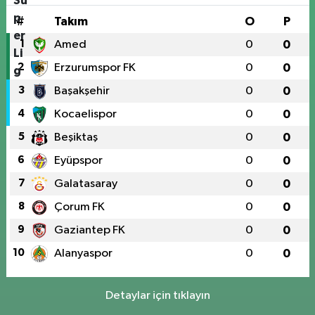
#
Takım
O
P
1
Amed
0
0
2
Erzurumspor FK
0
0
3
Başakşehir
0
0
4
Kocaelispor
0
0
5
Beşiktaş
0
0
6
Eyüpspor
0
0
7
Galatasaray
0
0
8
Çorum FK
0
0
9
Gaziantep FK
0
0
10
Alanyaspor
0
0
Detaylar için tıklayın