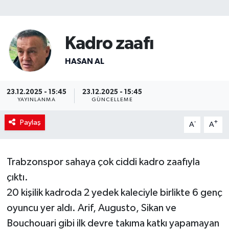
SİYASET
Kadro zaafı
Teknoloji
HASAN AL
TRABZON
23.12.2025 - 15:45
23.12.2025 - 15:45
TRABZONSPOR
YAYINLANMA
GÜNCELLEME
Yaşam
Paylaş
-
+
A
A
Trabzonspor sahaya çok ciddi kadro zaafıyla
çıktı.
20 kişilik kadroda 2 yedek kaleciyle birlikte 6 genç
oyuncu yer aldı. Arif, Augusto, Sikan ve
Bouchouari gibi ilk devre takıma katkı yapamayan