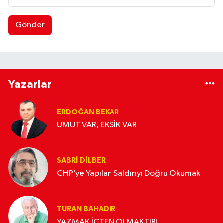
Gönder
Yazarlar
ERDOĞAN BEKAR
UMUT VAR, EKSİK VAR
SABRI DILBER
CHP’ye Yapılan Saldırıyı Doğru Okumak
TURAN BAHADIR
YAZMAK İÇTEN OLMAKTIR!