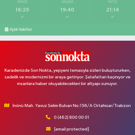
İKINDI
AKŞAM
YATSI
16:25
19:40
21:14
Aylık Vakitler
Karadenizde Son Nokta, yepyeni temasıyla sizleri buluştururken,
sadelik ve modernizmi bir araya getiriyor. Şatafattan kaçınıyor ve
insanlara haber okuyabilecekleri bir altyapı sunuyor.
İnönü Mah. Yavuz Selim Bulvarı No:156/A Ortahisar/Trabzon
0 (462) 800 00 01
[email protected]