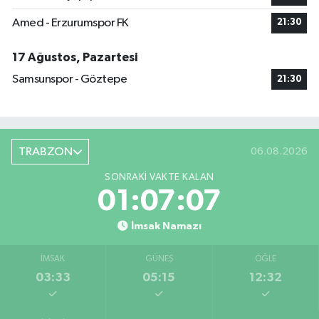
Amed - Erzurumspor FK
21:30
17 Ağustos, Pazartesi
Samsunspor - Göztepe
21:30
TRABZON
06.08.2026
SONRAKI VAKTE KALAN
01:07:07
İmsak Namazı
İMSAK
GÜNEŞ
ÖĞLE
03:33
05:15
12:32