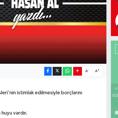
-
+
A
A
İM
ri'nin istimlak edilmesiyle borçlarını
03
 huyu vardır.