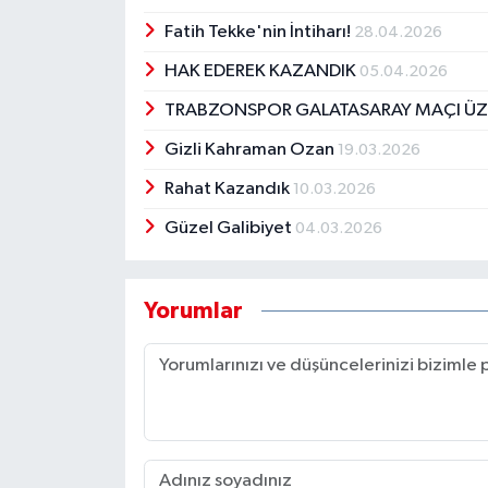
Fatih Tekke'nin İntiharı!
28.04.2026
HAK EDEREK KAZANDIK
05.04.2026
TRABZONSPOR GALATASARAY MAÇI ÜZ
Gizli Kahraman Ozan
19.03.2026
Rahat Kazandık
10.03.2026
Güzel Galibiyet
04.03.2026
Yorumlar