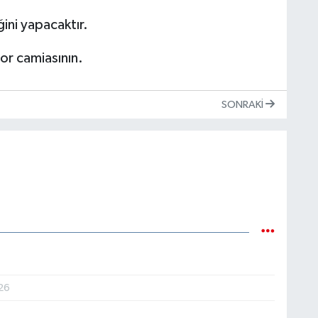
ini yapacaktır.
or camiasının.
SONRAKI
26