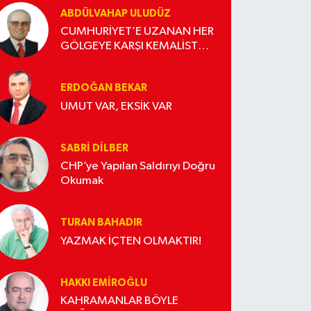
ABDÜLVAHAP ULUDÜZ
CUMHURİYET’E UZANAN HER
GÖLGEYE KARŞI KEMALİST
DURUŞ
ERDOĞAN BEKAR
UMUT VAR, EKSİK VAR
SABRI DILBER
CHP’ye Yapılan Saldırıyı Doğru
Okumak
TURAN BAHADIR
YAZMAK İÇTEN OLMAKTIR!
HAKKI EMİROĞLU
KAHRAMANLAR BÖYLE