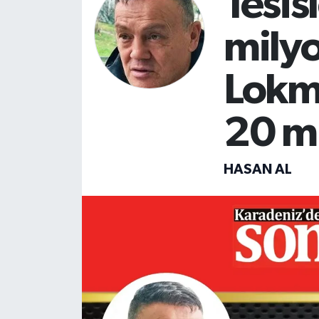
Tesis
SİYASET
milyo
Teknoloji
Lokm
TRABZON
20 mi
TRABZONSPOR
HASAN AL
Yaşam