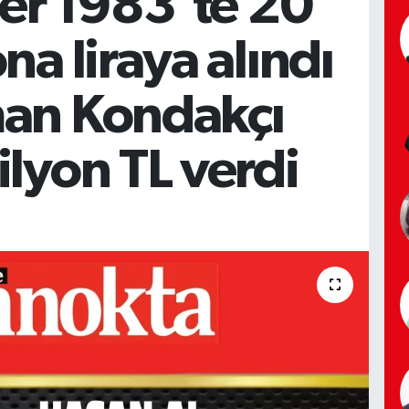
ler 1983'te 20
na liraya alındı
an Kondakçı
lyon TL verdi