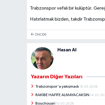
Trabzonspor vefalı bir kulüptür. Gereğ
Hatırlatmak bizden, takdir Trabzonsp
ÖNCEKI
Hasan Al
Yazarın Diğer Yazıları
Trabzonspor'a yakışmadı
18.05.2026
RAKİBE HAFİFE ALMAYACAKSIN
14.05.20
Bouchouari
10.05.2026