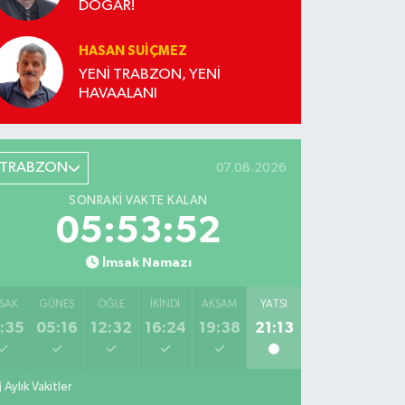
DOĞAR!
HASAN SUIÇMEZ
YENİ TRABZON, YENİ
HAVAALANI
TRABZON
07.08.2026
SONRAKI VAKTE KALAN
05:53:51
İmsak Namazı
SAK
GÜNEŞ
ÖĞLE
İKINDI
AKŞAM
YATSI
:35
05:16
12:32
16:24
19:38
21:13
Aylık Vakitler