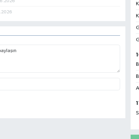
06.2026
K
6.2026
K
G
G
1
B
B
A
1
S