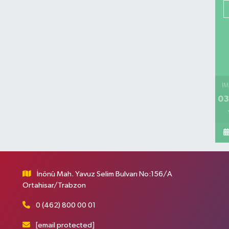
İM
03
İnönü Mah. Yavuz Selim Bulvarı No:156/A
Ortahisar/Trabzon
0 (462) 800 00 01
[email protected]