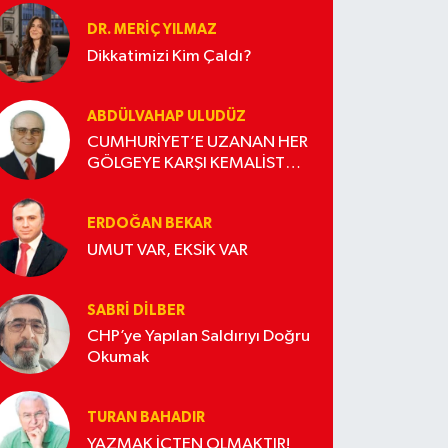
DR. MERIÇ YILMAZ
Dikkatimizi Kim Çaldı?
ABDÜLVAHAP ULUDÜZ
CUMHURİYET’E UZANAN HER
GÖLGEYE KARŞI KEMALİST
DURUŞ
ERDOĞAN BEKAR
UMUT VAR, EKSİK VAR
SABRI DILBER
CHP’ye Yapılan Saldırıyı Doğru
Okumak
TURAN BAHADIR
YAZMAK İÇTEN OLMAKTIR!