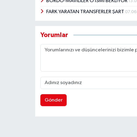
BORDO-MAVİLİLER O İSMİ BEKLİYOR
13.
FARK YARATAN TRANSFERLER ŞART
07.0
Yorumlar
Gönder