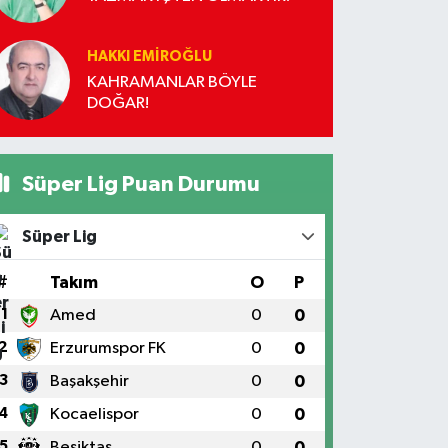
HAKKI EMİROĞLU
KAHRAMANLAR BÖYLE
DOĞAR!
Süper Lig Puan Durumu
Süper Lig
#
Takım
O
P
1
Amed
0
0
2
Erzurumspor FK
0
0
3
Başakşehir
0
0
4
Kocaelispor
0
0
5
Beşiktaş
0
0