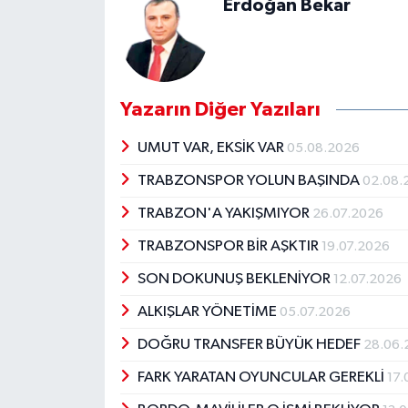
Erdoğan Bekar
Yazarın Diğer Yazıları
UMUT VAR, EKSİK VAR
05.08.2026
TRABZONSPOR YOLUN BAŞINDA
02.08.
TRABZON'A YAKIŞMIYOR
26.07.2026
TRABZONSPOR BİR AŞKTIR
19.07.2026
SON DOKUNUŞ BEKLENİYOR
12.07.2026
ALKIŞLAR YÖNETİME
05.07.2026
DOĞRU TRANSFER BÜYÜK HEDEF
28.06.
FARK YARATAN OYUNCULAR GEREKLİ
17