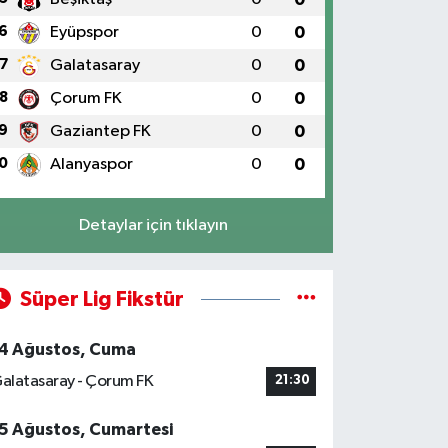
6
Eyüpspor
0
0
7
Galatasaray
0
0
8
Çorum FK
0
0
9
Gaziantep FK
0
0
0
Alanyaspor
0
0
Detaylar için tıklayın
Süper Lig Fikstür
4 Ağustos, Cuma
alatasaray - Çorum FK
21:30
5 Ağustos, Cumartesi