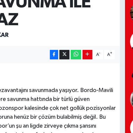
AVUNMA İLE
AZ
KAR
-
+
A
A
zavantajını savunmada yaşıyor. Bordo-Mavili
ere savunma hattında bir türlü güven
bzonspor kalesinde çok net gollük pozisyonlar
soruna henüz bir çözüm bulabilmiş değil. Bu
or’un şu an ligde zirveye çıkma şansını