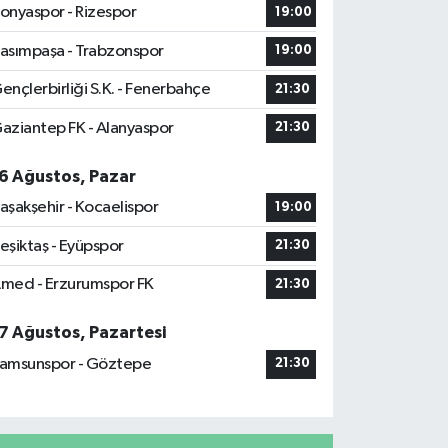
onyaspor - Rizespor
19:00
asımpaşa - Trabzonspor
19:00
ençlerbirliği S.K. - Fenerbahçe
21:30
aziantep FK - Alanyaspor
21:30
6 Ağustos, Pazar
aşakşehir - Kocaelispor
19:00
eşiktaş - Eyüpspor
21:30
med - Erzurumspor FK
21:30
7 Ağustos, Pazartesi
amsunspor - Göztepe
21:30