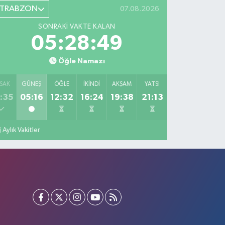
TRABZON
07.08.2026
SONRAKI VAKTE KALAN
05:28:48
Öğle Namazı
SAK
GÜNEŞ
ÖĞLE
İKINDI
AKŞAM
YATSI
:35
05:16
12:32
16:24
19:38
21:13
Aylık Vakitler