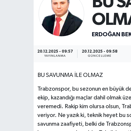
BU S
SİYASET
OLM
Teknoloji
ERDOĞAN BE
TRABZON
20.12.2025 - 09:57
20.12.2025 - 09:58
TRABZONSPOR
YAYINLANMA
GÜNCELLEME
Yaşam
BU SAVUNMA İLE OLMAZ
Trabzonspor, bu sezonun en büyük de
ekip, kazandığı maçlar dahil olmak üz
veremedi. Rakip kim olursa olsun, Tra
veriyor. Ne yazık ki, teknik heyet bu 
savunma zaafiyeti, belki de Trabzonsp