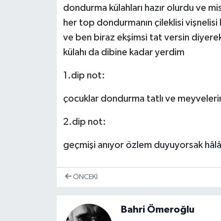
dondurma külahları hazır olurdu ve mis
her top dondurmanın çileklisi vişnelisi 
ve ben biraz ekşimsi tat versin diyerek
külahı da dibine kadar yerdim
1.dip not:
çocuklar dondurma tatlı ve meyvelerin
2.dip not:
geçmişi anıyor özlem duyuyorsak hâl
ÖNCEKI
Bahri Ömeroğlu