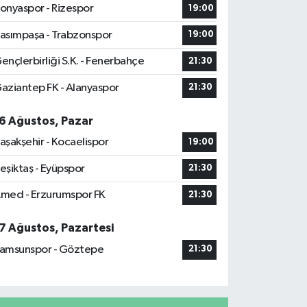
onyaspor - Rizespor
19:00
asımpaşa - Trabzonspor
19:00
ençlerbirliği S.K. - Fenerbahçe
21:30
aziantep FK - Alanyaspor
21:30
6 Ağustos, Pazar
aşakşehir - Kocaelispor
19:00
eşiktaş - Eyüpspor
21:30
med - Erzurumspor FK
21:30
7 Ağustos, Pazartesi
amsunspor - Göztepe
21:30