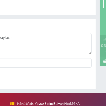
İM
03
İnönü Mah. Yavuz Selim Bulvarı No:156/A