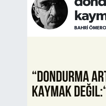
dond
SİYASET
kaym
Teknoloji
BAHRI ÖMER
TRABZON
TRABZONSPOR
Yaşam