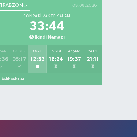
TRABZON
08.08.2026
SONRAKI VAKTE KALAN
33:43
İkindi Namazı
SAK
GÜNEŞ
ÖĞLE
İKINDI
AKŞAM
YATSI
:36
05:17
12:32
16:24
19:37
21:11
Aylık Vakitler