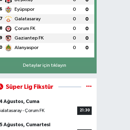
6
Eyüpspor
0
0
7
Galatasaray
0
0
8
Çorum FK
0
0
9
Gaziantep FK
0
0
0
Alanyaspor
0
0
Detaylar için tıklayın
Süper Lig Fikstür
4 Ağustos, Cuma
alatasaray - Çorum FK
21:30
5 Ağustos, Cumartesi