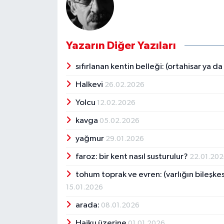
Yazarın Diğer Yazıları
sıfırlanan kentin belleği: (ortahisar ya d
Halkevi
26.02.2026
Yolcu
12.02.2026
kavga
05.02.2026
yağmur
29.01.2026
faroz: bir kent nasıl susturulur?
22.01.20
tohum toprak ve evren: (varlığın bileşke
15.01.2026
arada:
08.01.2026
Haiku üzerine
01.01.2026