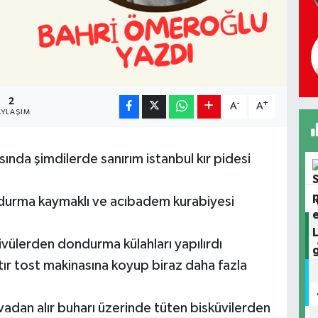
2
-
+
A
A
AYLAŞIM
ında şimdilerde sanırım istanbul kır pidesi
urma kaymaklı ve acıbadem kurabiyesi
skivülerden dondurma külahları yapılırdı
artır tost makinasına koyup biraz daha fazla
vadan alır buharı üzerinde tüten bisküvilerden