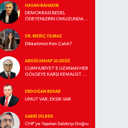
HASAN BAHADIR
DEMOKRASİ BEDEL
ÖDEYENLERİN OMUZUNDA
YÜKSELİR
DR. MERIÇ YILMAZ
Dikkatimizi Kim Çaldı?
ABDÜLVAHAP ULUDÜZ
CUMHURİYET’E UZANAN HER
GÖLGEYE KARŞI KEMALİST
DURUŞ
ERDOĞAN BEKAR
UMUT VAR, EKSİK VAR
SABRI DILBER
CHP’ye Yapılan Saldırıyı Doğru