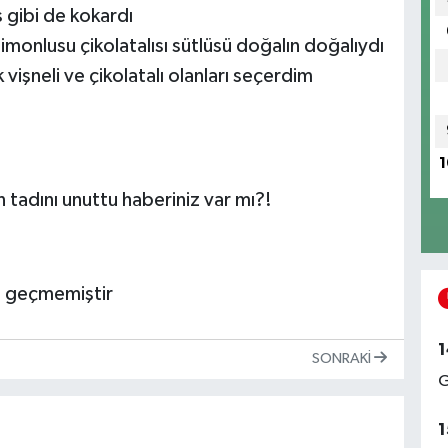
 gibi de kokardı
limonlusu çikolatalısı sütlüsü doğalın doğalıydı
 vişneli ve çikolatalı olanları seçerdim
1
 tadını unuttu haberiniz var mı?!
â geçmemiştir
1
SONRAKI
G
1