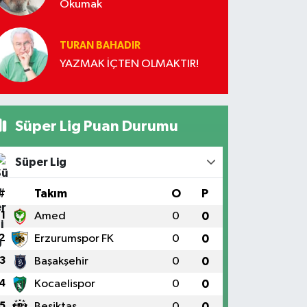
Okumak
TURAN BAHADIR
YAZMAK İÇTEN OLMAKTIR!
Süper Lig Puan Durumu
Süper Lig
#
Takım
O
P
1
Amed
0
0
2
Erzurumspor FK
0
0
3
Başakşehir
0
0
4
Kocaelispor
0
0
5
Beşiktaş
0
0