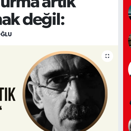
urma artık
ak değil:
OĞLU