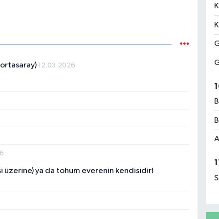
K
K
G
G
a ortasaray)
12.03.2026
1
B
B
A
26
1
si üzerine) ya da tohum everenin kendisidir!
S