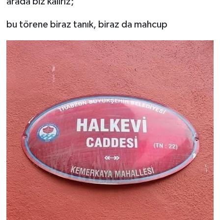
arada biz kalırız;
bu törene biraz tanık, biraz da mahcup