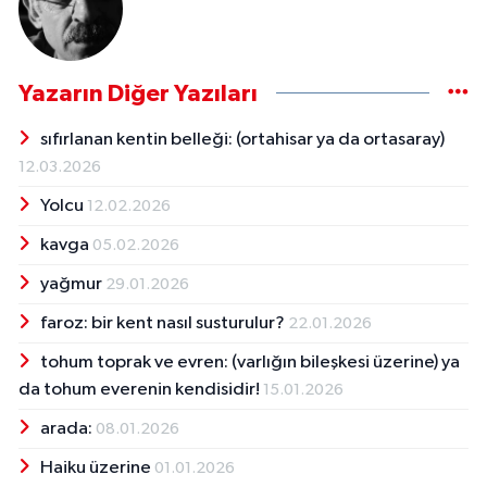
Yazarın Diğer Yazıları
sıfırlanan kentin belleği: (ortahisar ya da ortasaray)
12.03.2026
Yolcu
12.02.2026
kavga
05.02.2026
yağmur
29.01.2026
faroz: bir kent nasıl susturulur?
22.01.2026
tohum toprak ve evren: (varlığın bileşkesi üzerine) ya
da tohum everenin kendisidir!
15.01.2026
arada:
08.01.2026
Haiku üzerine
01.01.2026