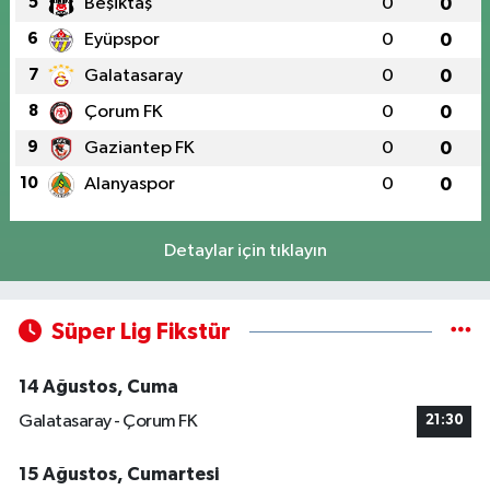
5
Beşiktaş
0
0
6
Eyüpspor
0
0
7
Galatasaray
0
0
8
Çorum FK
0
0
9
Gaziantep FK
0
0
10
Alanyaspor
0
0
Detaylar için tıklayın
Süper Lig Fikstür
14 Ağustos, Cuma
Galatasaray - Çorum FK
21:30
15 Ağustos, Cumartesi