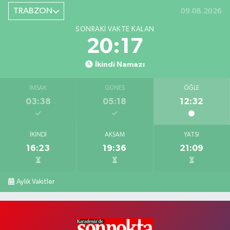
TRABZON
09.08.2026
SONRAKI VAKTE KALAN
20:17
İkindi Namazı
İMSAK
GÜNEŞ
ÖĞLE
03:38
05:18
12:32
İKINDI
AKŞAM
YATSI
16:23
19:36
21:09
Aylık Vakitler