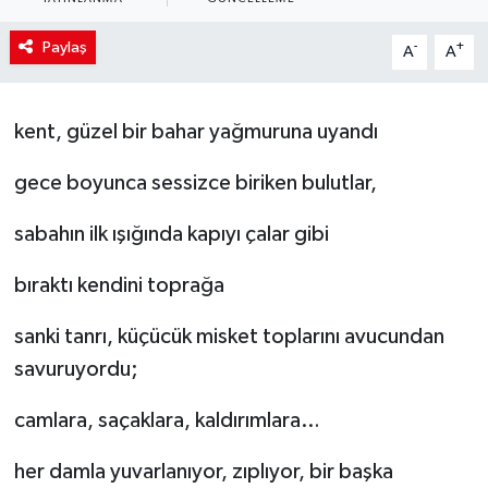
Paylaş
-
+
A
A
kent, güzel bir bahar yağmuruna uyandı
gece boyunca sessizce biriken bulutlar,
sabahın ilk ışığında kapıyı çalar gibi
bıraktı kendini toprağa
sanki tanrı, küçücük misket toplarını avucundan
savuruyordu;
camlara, saçaklara, kaldırımlara…
her damla yuvarlanıyor, zıplıyor, bir başka