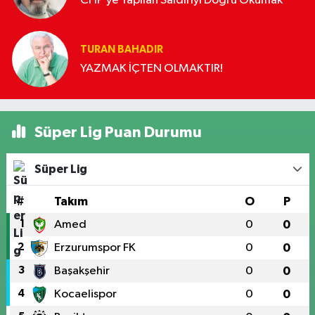
CHP’ye Yapılan Saldırıyı Doğru Okumak
TURAN BAHADIR
YAZMAK İÇTEN OLMAKTIR!
Süper Lig Puan Durumu
Süper Lig
#
Takım
O
P
1
Amed
0
0
2
Erzurumspor FK
0
0
3
Başakşehir
0
0
4
Kocaelispor
0
0