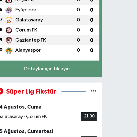
6
Eyüpspor
0
0
7
Galatasaray
0
0
8
Çorum FK
0
0
9
Gaziantep FK
0
0
0
Alanyaspor
0
0
Detaylar için tıklayın
Süper Lig Fikstür
4 Ağustos, Cuma
alatasaray - Çorum FK
21:30
5 Ağustos, Cumartesi