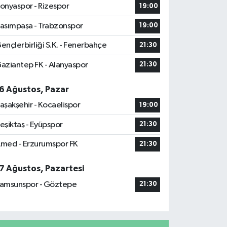
onyaspor - Rizespor
19:00
asımpaşa - Trabzonspor
19:00
ençlerbirliği S.K. - Fenerbahçe
21:30
aziantep FK - Alanyaspor
21:30
6 Ağustos, Pazar
aşakşehir - Kocaelispor
19:00
eşiktaş - Eyüpspor
21:30
med - Erzurumspor FK
21:30
7 Ağustos, Pazartesi
amsunspor - Göztepe
21:30