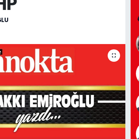
HP
ĞLU