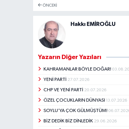
ÖNCEKI
Hakkı EMİROĞLU
Yazarın Diğer Yazıları
KAHRAMANLAR BÖYLE DOĞAR!
03.08.2
YENİ PARTİ
27.07.2026
CHP VE YENİ PARTİ
20.07.2026
ÖZEL ÇOCUKLARIN DÜNYASI
13.07.2026
SOYLU’YA ÇOK GÜLMÜŞTÜM!
06.07.202
BİZ DEDİK BİZ DİNLEDİK
29.06.2026