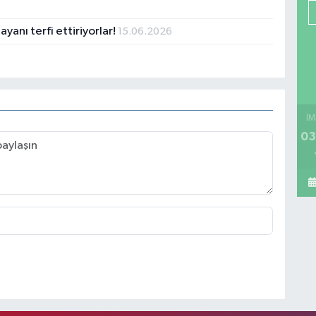
yanı terfi ettiriyorlar!
15.06.2026
İM
03