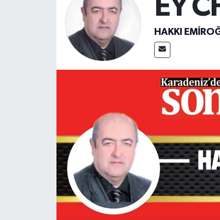
EY C
SİYASET
HAKKI EMİRO
Teknoloji
TRABZON
TRABZONSPOR
Yaşam