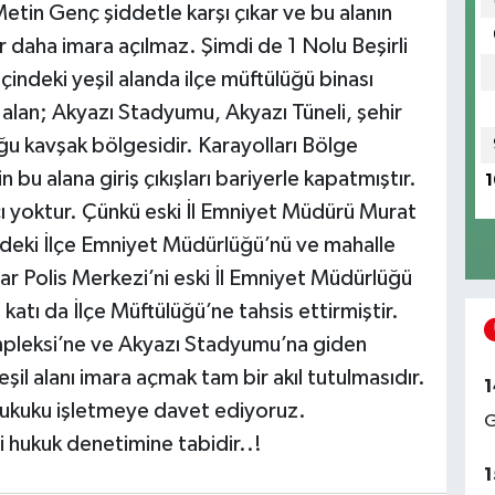
tin Genç şiddetle karşı çıkar ve bu alanın
bir daha imara açılmaz. Şimdi de 1 Nolu Beşirli
çindeki yeşil alanda ilçe müftülüğü binası
u alan; Akyazı Stadyumu, Akyazı Tüneli, şehir
uğu kavşak bölgesidir. Karayolları Bölge
 bu alana giriş çıkışları bariyerle kapatmıştır.
1
acı yoktur. Çünkü eski İl Emniyet Müdürü Murat
ndeki İlçe Emniyet Müdürlüğü’nü ve mahalle
har Polis Merkezi’ni eski İl Emniyet Müdürlüğü
katı da İlçe Müftülüğü’ne tahsis ettirmiştir.
pleksi’ne ve Akyazı Stadyumu’na giden
eşil alanı imara açmak tam bir akıl tutulmasıdır.
1
 hukuku işletmeye davet ediyoruz.
G
i hukuk denetimine tabidir..!
1