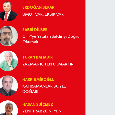
ERDOĞAN BEKAR
UMUT VAR, EKSİK VAR
SABRI DILBER
CHP’ye Yapılan Saldırıyı Doğru
Okumak
TURAN BAHADIR
YAZMAK İÇTEN OLMAKTIR!
HAKKI EMİROĞLU
KAHRAMANLAR BÖYLE
DOĞAR!
HASAN SUIÇMEZ
YENİ TRABZON, YENİ