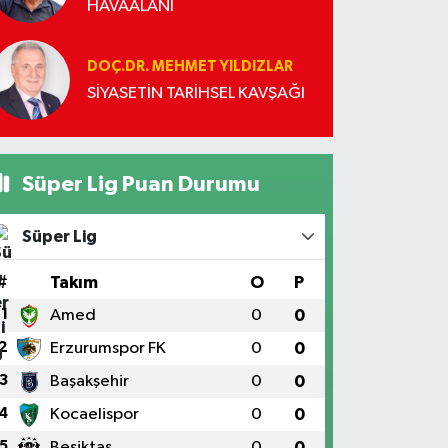
HAVAALANI
DOÇ.DR. MEHMET YILDIZLAR
SİYASETİN TARİHSEL KAVŞAĞI
Süper Lig Puan Durumu
Süper Lig
#
Takım
O
P
1
Amed
0
0
2
Erzurumspor FK
0
0
3
Başakşehir
0
0
4
Kocaelispor
0
0
5
Beşiktaş
0
0