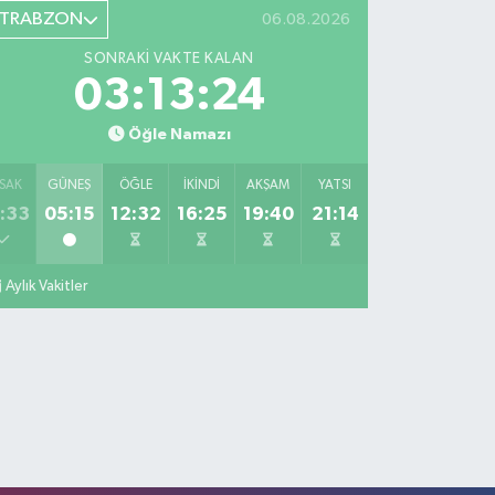
TRABZON
06.08.2026
SONRAKI VAKTE KALAN
03:13:23
Öğle Namazı
SAK
GÜNEŞ
ÖĞLE
İKINDI
AKŞAM
YATSI
:33
05:15
12:32
16:25
19:40
21:14
Aylık Vakitler