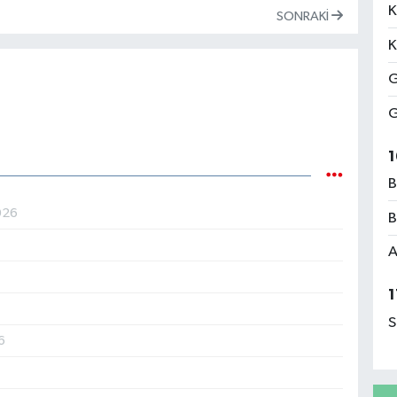
K
SONRAKI
K
G
G
1
B
026
B
A
1
S
6