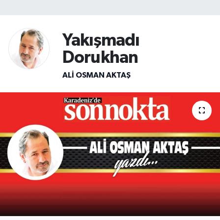
SİYASET
Yakışmadı
Teknoloji
Dorukhan
TRABZON
ALI OSMAN AKTAŞ
TRABZONSPOR
Yaşam