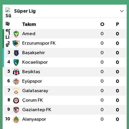
Süper Lig
#
Takım
O
P
1
Amed
0
0
2
Erzurumspor FK
0
0
3
Başakşehir
0
0
4
Kocaelispor
0
0
5
Beşiktaş
0
0
6
Eyüpspor
0
0
7
Galatasaray
0
0
8
Çorum FK
0
0
9
Gaziantep FK
0
0
10
Alanyaspor
0
0