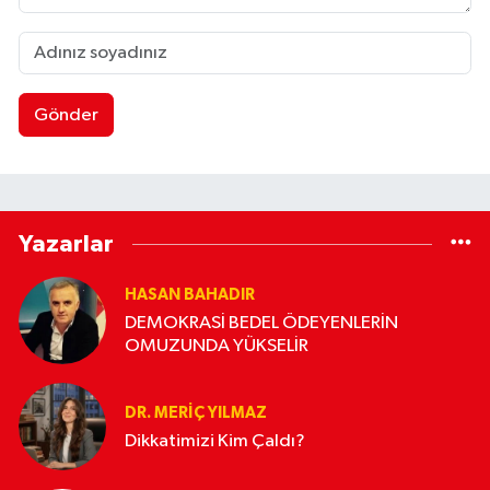
Gönder
Yazarlar
HASAN BAHADIR
DEMOKRASİ BEDEL ÖDEYENLERİN
OMUZUNDA YÜKSELİR
DR. MERIÇ YILMAZ
Dikkatimizi Kim Çaldı?