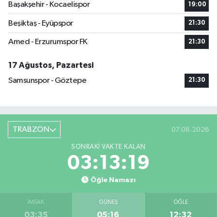
Başakşehir - Kocaelispor
19:00
Beşiktaş - Eyüpspor
21:30
Amed - Erzurumspor FK
21:30
17 Ağustos, Pazartesi
Samsunspor - Göztepe
21:30
TRABZON
07.08.2026
SONRAKI VAKTE KALAN
03:13:19
Öğle Namazı
İMSAK
GÜNEŞ
ÖĞLE
03:35
05:16
12:32