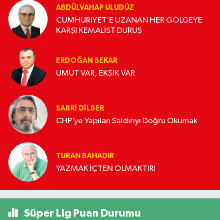
ABDÜLVAHAP ULUDÜZ
CUMHURİYET’E UZANAN HER GÖLGEYE
KARŞI KEMALİST DURUŞ
ERDOĞAN BEKAR
UMUT VAR, EKSİK VAR
SABRI DILBER
CHP’ye Yapılan Saldırıyı Doğru Okumak
TURAN BAHADIR
YAZMAK İÇTEN OLMAKTIR!
Süper Lig Puan Durumu