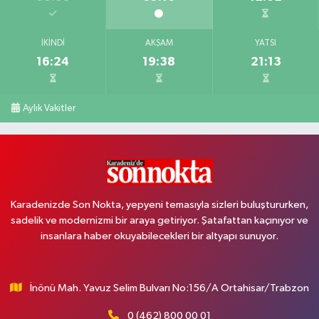
İKINDI
AKŞAM
YATSI
16:24
19:38
21:13
Aylık Vakitler
Karadenizde Son Nokta, yepyeni temasıyla sizleri buluştururken,
sadelik ve modernizmi bir araya getiriyor. Şatafattan kaçınıyor ve
insanlara haber okuyabilecekleri bir altyapı sunuyor.
İnönü Mah. Yavuz Selim Bulvarı No:156/A Ortahisar/Trabzon
0 (462) 800 00 01