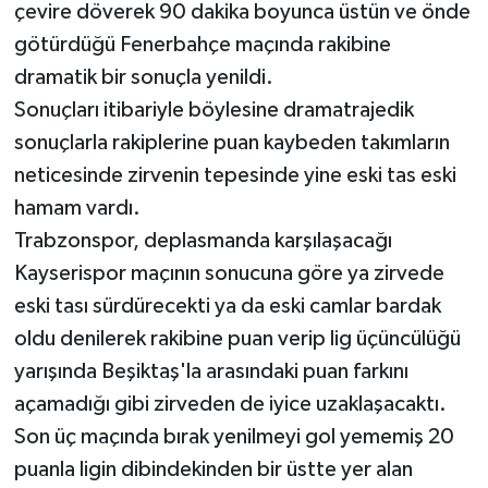
çevire döverek 90 dakika boyunca üstün ve önde
götürdüğü Fenerbahçe maçında rakibine
dramatik bir sonuçla yenildi.
Sonuçları itibariyle böylesine dramatrajedik
sonuçlarla rakiplerine puan kaybeden takımların
neticesinde zirvenin tepesinde yine eski tas eski
hamam vardı.
Trabzonspor, deplasmanda karşılaşacağı
Kayserispor maçının sonucuna göre ya zirvede
eski tası sürdürecekti ya da eski camlar bardak
oldu denilerek rakibine puan verip lig üçüncülüğü
yarışında Beşiktaş'la arasındaki puan farkını
açamadığı gibi zirveden de iyice uzaklaşacaktı.
Son üç maçında bırak yenilmeyi gol yememiş 20
puanla ligin dibindekinden bir üstte yer alan