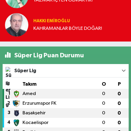
YAZMAK İÇTEN OLMAKTIR!
HAKKI EMİROĞLU
KAHRAMANLAR BÖYLE DOĞAR!
Süper Lig Puan Durumu
Süper Lig
#
Takım
O
P
1
Amed
0
0
2
Erzurumspor FK
0
0
3
Başakşehir
0
0
4
Kocaelispor
0
0