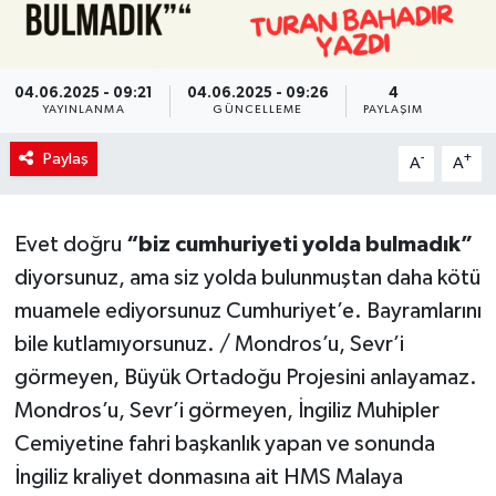
04.06.2025 - 09:21
04.06.2025 - 09:26
4
YAYINLANMA
GÜNCELLEME
PAYLAŞIM
Paylaş
-
+
A
A
Evet doğru
“biz cumhuriyeti yolda bulmadık”
diyorsunuz, ama siz yolda bulunmuştan daha kötü
muamele ediyorsunuz Cumhuriyet’e. Bayramlarını
bile kutlamıyorsunuz. / Mondros’u, Sevr’i
görmeyen, Büyük Ortadoğu Projesini anlayamaz.
Mondros’u, Sevr’i görmeyen, İngiliz Muhipler
Cemiyetine fahri başkanlık yapan ve sonunda
İngiliz kraliyet donmasına ait HMS Malaya