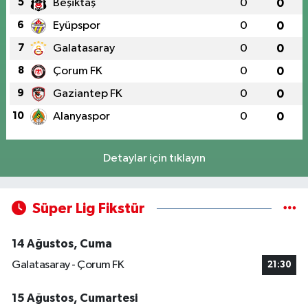
5
Beşiktaş
0
0
6
Eyüpspor
0
0
7
Galatasaray
0
0
8
Çorum FK
0
0
9
Gaziantep FK
0
0
10
Alanyaspor
0
0
Detaylar için tıklayın
Süper Lig Fikstür
14 Ağustos, Cuma
Galatasaray - Çorum FK
21:30
15 Ağustos, Cumartesi