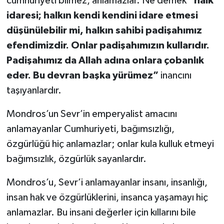
cumhuriyeti bilmez, anlamazlar. Ne demek
“halk
idaresi; halkın kendi kendini idare etmesi
düşünülebilir mi, halkın sahibi padişahımız
efendimizdir. Onlar padişahımızın kullarıdır.
Padişahımız da Allah adına onlara çobanlık
eder. Bu devran başka yürümez”
inancını
taşıyanlardır.
Mondros’un Sevr’in emperyalist amacını
anlamayanlar Cumhuriyeti, bağımsızlığı,
özgürlüğü hiç anlamazlar; onlar kula kulluk etmeyi
bağımsızlık, özgürlük sayanlardır.
Mondros’u, Sevr’i anlamayanlar insanı, insanlığı,
insan hak ve özgürlüklerini, insanca yaşamayı hiç
anlamazlar. Bu insani değerler için kıllarını bile