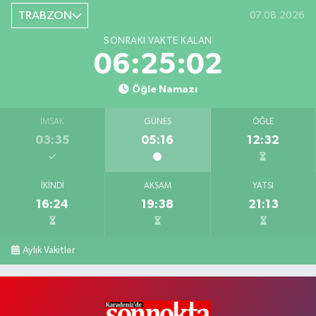
TRABZON
07.08.2026
SONRAKI VAKTE KALAN
06:25:01
Öğle Namazı
İMSAK
GÜNEŞ
ÖĞLE
03:35
05:16
12:32
İKINDI
AKŞAM
YATSI
16:24
19:38
21:13
Aylık Vakitler