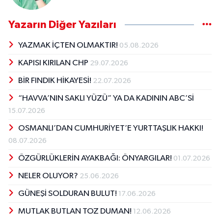
Yazarın Diğer Yazıları
YAZMAK İÇTEN OLMAKTIR!
05.08.2026
KAPISI KIRILAN CHP
29.07.2026
BİR FINDIK HİKAYESİ!
22.07.2026
“HAVVA’NIN SAKLI YÜZÜ” YA DA KADININ ABC’Sİ
15.07.2026
OSMANLI’DAN CUMHURİYET’E YURTTAŞLIK HAKKI!
08.07.2026
ÖZGÜRLÜKLERİN AYAKBAĞI: ÖNYARGILAR!
01.07.2026
NELER OLUYOR?
25.06.2026
GÜNEŞİ SOLDURAN BULUT!
17.06.2026
MUTLAK BUTLAN TOZ DUMAN!
12.06.2026