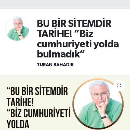
SİYASET
BU BİR SİTEMDİR
Teknoloji
TARİHE! “Biz
TRABZON
cumhuriyeti yolda
bulmadık”
TRABZONSPOR
TURAN BAHADIR
Yaşam