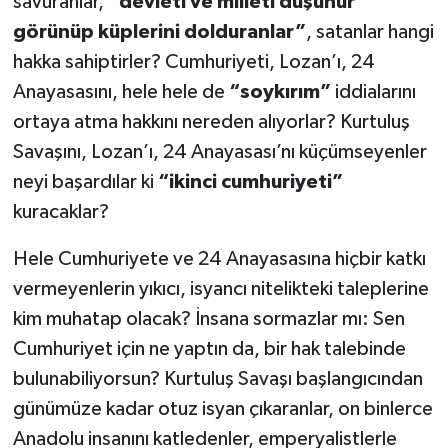
savuranlar,
“devleti ve milleti düşünür
görünüp küplerini dolduranlar”
, satanlar hangi
hakka sahiptirler? Cumhuriyeti, Lozan’ı, 24
Anayasasını, hele hele de
“soykırım”
iddialarını
ortaya atma hakkını nereden alıyorlar? Kurtuluş
Savaşını, Lozan’ı, 24 Anayasası’nı küçümseyenler
neyi başardılar ki
“ikinci cumhuriyeti”
kuracaklar?
Hele Cumhuriyete ve 24 Anayasasına hiçbir katkı
vermeyenlerin yıkıcı, isyancı nitelikteki taleplerine
kim muhatap olacak? İnsana sormazlar mı: Sen
Cumhuriyet için ne yaptın da, bir hak talebinde
bulunabiliyorsun? Kurtuluş Savaşı başlangıcından
günümüze kadar otuz isyan çıkaranlar, on binlerce
Anadolu insanını katledenler, emperyalistlerle