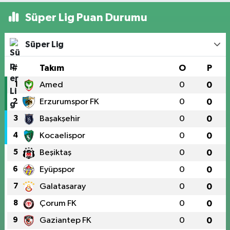
Süper Lig Puan Durumu
Süper Lig
#
Takım
O
P
1
Amed
0
0
2
Erzurumspor FK
0
0
3
Başakşehir
0
0
4
Kocaelispor
0
0
5
Beşiktaş
0
0
6
Eyüpspor
0
0
7
Galatasaray
0
0
8
Çorum FK
0
0
9
Gaziantep FK
0
0