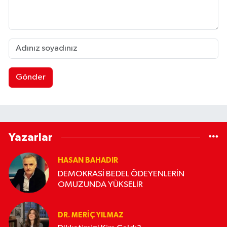
Gönder
Yazarlar
HASAN BAHADIR
DEMOKRASİ BEDEL ÖDEYENLERİN
OMUZUNDA YÜKSELİR
DR. MERIÇ YILMAZ