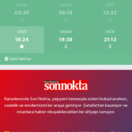
İMSAK
GÜNEŞ
ÖĞLE
03:35
05:16
12:32
İKINDI
AKŞAM
YATSI
16:24
19:38
21:13
Aylık Vakitler
Karadenizde Son Nokta, yepyeni temasıyla sizleri buluştururken,
sadelik ve modernizmi bir araya getiriyor. Şatafattan kaçınıyor ve
insanlara haber okuyabilecekleri bir altyapı sunuyor.