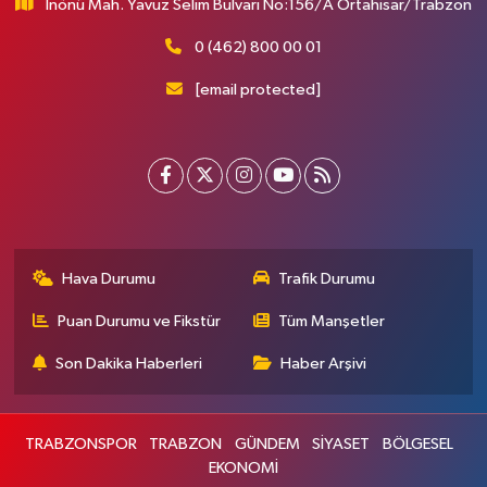
İnönü Mah. Yavuz Selim Bulvarı No:156/A Ortahisar/Trabzon
0 (462) 800 00 01
[email protected]
Hava Durumu
Trafik Durumu
Puan Durumu ve Fikstür
Tüm Manşetler
Son Dakika Haberleri
Haber Arşivi
TRABZONSPOR
TRABZON
GÜNDEM
SİYASET
BÖLGESEL
EKONOMİ