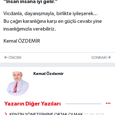
“İnsan insana iyi gelir.”
Vicdanla, dayanışmayla, birlikte iyileşerek…
Bu çağın karanlığına karşı en güçlü cevabı yine
insanlığımızla verebiliriz.
Kemal ÖZDEMİR
ÖNCEKI
SONRAKI
Kemal Özdemir
Yazarın Diğer Yazıları
KENTİN YÖNETİŞİMİNE ORTAK OLMAK
22.05.2025