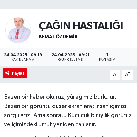
SİYASET
ÇAĞIN HASTALIĞI
Teknoloji
KEMAL ÖZDEMIR
TRABZON
24.04.2025 - 09:19
24.04.2025 - 09:21
1
TRABZONSPOR
YAYINLANMA
GÜNCELLEME
PAYLAŞIM
Yaşam
Paylaş
-
+
A
A
Bazen bir haber okuruz, yüreğimiz burkulur.
Bazen bir görüntü düşer ekranlara; insanlığımızı
sorgularız. Ama sonra… Küçücük bir iyilik görürüz
ve içimizdeki umut yeniden canlanır.