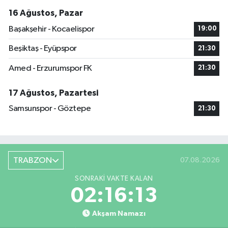
16 Ağustos, Pazar
Başakşehir - Kocaelispor
19:00
Beşiktaş - Eyüpspor
21:30
Amed - Erzurumspor FK
21:30
17 Ağustos, Pazartesi
Samsunspor - Göztepe
21:30
TRABZON
07.08.2026
SONRAKI VAKTE KALAN
02:16:13
Akşam Namazı