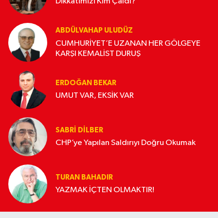
Dikkatimizi Kim Çaldı?
ABDÜLVAHAP ULUDÜZ
CUMHURİYET’E UZANAN HER GÖLGEYE
KARŞI KEMALİST DURUŞ
ERDOĞAN BEKAR
UMUT VAR, EKSİK VAR
SABRI DILBER
CHP’ye Yapılan Saldırıyı Doğru Okumak
TURAN BAHADIR
YAZMAK İÇTEN OLMAKTIR!