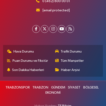
0 (462) 800 00 01
[email protected]
Hava Durumu
Trafik Durumu
Puan Durumu ve Fikstür
Tüm Manşetler
Son Dakika Haberleri
Haber Arşivi
TRABZONSPOR
TRABZON
GÜNDEM
SİYASET
BÖLGESEL
EKONOMİ
Haber Yazılımı:
TE Bilişim