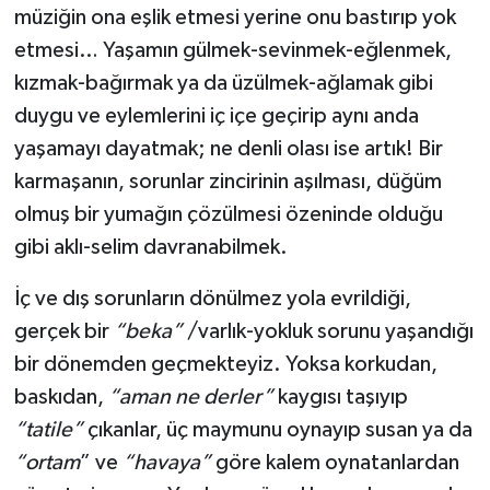
müziğin ona eşlik etmesi yerine onu bastırıp yok
etmesi… Yaşamın gülmek-sevinmek-eğlenmek,
kızmak-bağırmak ya da üzülmek-ağlamak gibi
duygu ve eylemlerini iç içe geçirip aynı anda
yaşamayı dayatmak; ne denli olası ise artık! Bir
karmaşanın, sorunlar zincirinin aşılması, düğüm
olmuş bir yumağın çözülmesi özeninde olduğu
gibi aklı-selim davranabilmek.
İç ve dış sorunların dönülmez yola evrildiği,
gerçek bir
“beka”
/varlık-yokluk sorunu yaşandığı
bir dönemden geçmekteyiz. Yoksa korkudan,
baskıdan,
“aman ne derler”
kaygısı taşıyıp
“tatile”
çıkanlar, üç maymunu oynayıp susan ya da
“ortam
” ve
“havaya”
göre kalem oynatanlardan