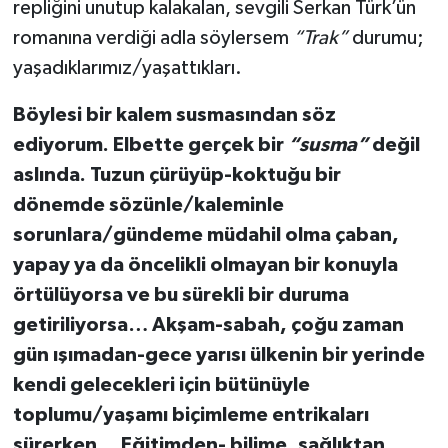
repliğini unutup kalakalan, sevgili Serkan Türk’ün
romanına verdiği adla söylersem
“Trak”
durumu;
yaşadıklarımız/yaşattıkları.
Böylesi bir kalem susmasından söz
ediyorum. Elbette gerçek bir
“susma”
değil
aslında. Tuzun çürüyüp-koktuğu bir
dönemde sözünle/kaleminle
sorunlara/gündeme müdahil olma çaban,
yapay ya da öncelikli olmayan bir konuyla
örtülüyorsa ve bu sürekli bir duruma
getiriliyorsa… Akşam-sabah, çoğu zaman
gün ışımadan-gece yarısı ülkenin bir yerinde
kendi gelecekleri için bütünüyle
toplumu/yaşamı biçimleme entrikaları
sürerken… Eğitimden- bilime, sağlıktan