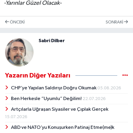
-Yarınlar Güzel Olacak-
ÖNCEKI
SONRAKI
Sabri Dilber
Yazarın Diğer Yazıları
CHP’ye Yapılan Saldırıyı Doğru Okumak
05.08.2026
Ben Herkesle “Uyumlu” Değilim!
22.07.2026
Artçılarla Uğraşan Siyasiler ve Çıplak Gerçek
15.07.2026
ABD ve NATO’yu Konuşurken Patinaj Etme(me)k