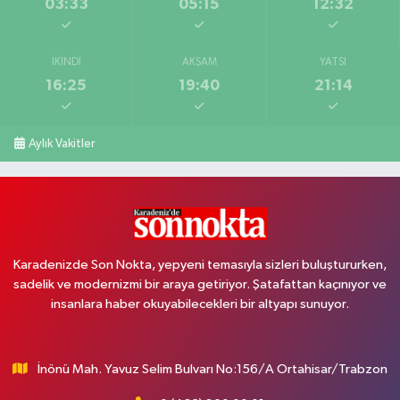
03:33
05:15
12:32
İKINDI
AKŞAM
YATSI
16:25
19:40
21:14
Aylık Vakitler
Karadenizde Son Nokta, yepyeni temasıyla sizleri buluştururken,
sadelik ve modernizmi bir araya getiriyor. Şatafattan kaçınıyor ve
insanlara haber okuyabilecekleri bir altyapı sunuyor.
İnönü Mah. Yavuz Selim Bulvarı No:156/A Ortahisar/Trabzon