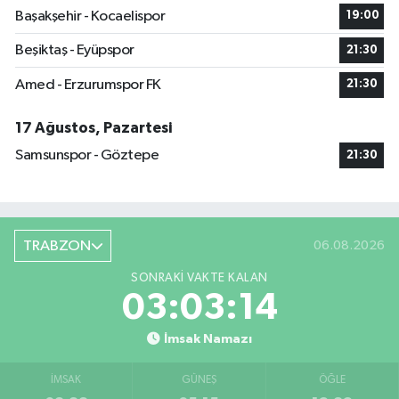
Başakşehir - Kocaelispor
19:00
Beşiktaş - Eyüpspor
21:30
Amed - Erzurumspor FK
21:30
17 Ağustos, Pazartesi
Samsunspor - Göztepe
21:30
TRABZON
06.08.2026
SONRAKI VAKTE KALAN
03:03:13
İmsak Namazı
İMSAK
GÜNEŞ
ÖĞLE