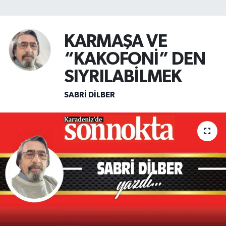
SİYASET
KARMAŞA VE
Teknoloji
“KAKOFONİ” DEN
TRABZON
SIYRILABİLMEK
SABRI DILBER
TRABZONSPOR
Yaşam