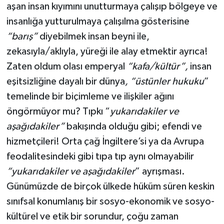
aşan insan kıyımını unutturmaya çalışıp bölgeye ve
insanlığa yutturulmaya çalışılma gösterisine
“barış”
diyebilmek insan beyni ile,
zekasıyla/aklıyla, yüreği ile alay etmektir ayrıca!
Zaten oldum olası emperyal
“kafa/kültür”,
insan
eşitsizliğine dayalı bir dünya
, “üstünler hukuku
”
temelinde bir biçimleme ve ilişkiler ağını
öngörmüyor mu? Tıpkı “
yukarıdakiler ve
aşağıdakiler”
bakışında olduğu gibi; efendi ve
hizmetçileri! Orta çağ İngiltere’si ya da Avrupa
feodalitesindeki gibi tıpa tıp aynı olmayabilir
“yukarıdakiler ve aşağıdakiler
” ayrışması.
Günümüzde de birçok ülkede hüküm süren keskin
sınıfsal konumlanış bir sosyo-ekonomik ve sosyo-
kültürel ve etik bir sorundur, çoğu zaman