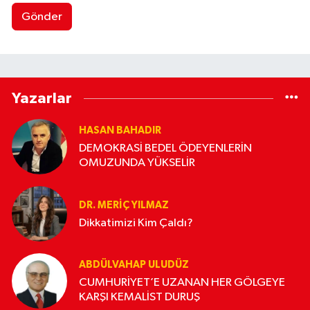
Gönder
Yazarlar
HASAN BAHADIR
DEMOKRASİ BEDEL ÖDEYENLERİN
OMUZUNDA YÜKSELİR
DR. MERIÇ YILMAZ
Dikkatimizi Kim Çaldı?
ABDÜLVAHAP ULUDÜZ
CUMHURİYET’E UZANAN HER GÖLGEYE
KARŞI KEMALİST DURUŞ