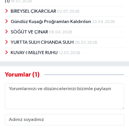
(1)
16.07.2026
BİREYSEL ÇIKARCILAR
02.07.2026
Gündüz Kuşağı Proğramları Kaldırılsın
23.04.2026
SÖĞÜT VE ÇINAR
09.04.2026
YURTTA SULH CİHANDA SULH
26.03.2026
KUVAY-I MİLLİYE RUHU
12.03.2026
Yorumlar (1)