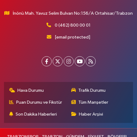
İnönü Mah. Yavuz Selim Bulvarı No:156/A Ortahisar/Trabzon
0 (462) 800 00 01
[email protected]
Hava Durumu
Trafik Durumu
Puan Durumu ve Fikstür
Tüm Manşetler
Son Dakika Haberleri
Haber Arşivi
TRABZONSPOR
TRABZON
GÜNDEM
SİYASET
BÖLGESEL