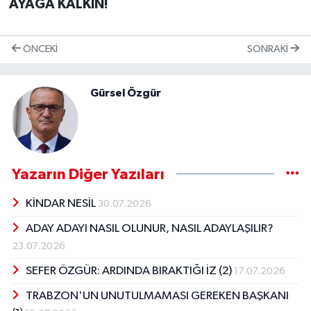
AYAĞA KALKIN!
ÖNCEKI
SONRAKI
Gürsel Özgür
Yazarın Diğer Yazıları
KİNDAR NESİL
30.07.2026
ADAY ADAYI NASIL OLUNUR, NASIL ADAYLAŞILIR?
23.07.2026
SEFER ÖZGÜR: ARDINDA BIRAKTIĞI İZ (2)
17.07.2026
TRABZON'UN UNUTULMAMASI GEREKEN BAŞKANI