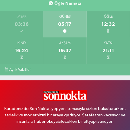
Öğle Namazı
İMSAK
GÜNEŞ
ÖĞLE
03:36
05:17
12:32
İKINDI
AKŞAM
YATSI
16:24
19:37
21:11
Aylık Vakitler
Karadenizde Son Nokta, yepyeni temasıyla sizleri buluştururken,
sadelik ve modernizmi bir araya getiriyor. Şatafattan kaçınıyor ve
insanlara haber okuyabilecekleri bir altyapı sunuyor.