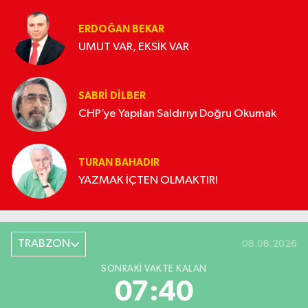
ERDOĞAN BEKAR
UMUT VAR, EKSİK VAR
SABRI DILBER
CHP’ye Yapılan Saldırıyı Doğru Okumak
TURAN BAHADIR
YAZMAK İÇTEN OLMAKTIR!
TRABZON
08.08.2026
SONRAKI VAKTE KALAN
07:40