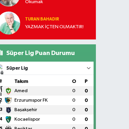
Okumak
TURAN BAHADIR
YAZMAK İÇTEN OLMAKTIR!
Süper Lig Puan Durumu
Süper Lig
#
Takım
O
P
1
Amed
0
0
2
Erzurumspor FK
0
0
3
Başakşehir
0
0
4
Kocaelispor
0
0
5
Beşiktaş
0
0