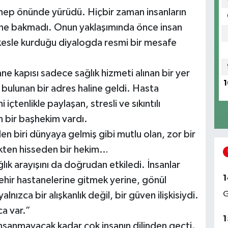
in hep önünde yürüdü. Hiçbir zaman insanların
ine bakmadı. Onun yaklaşımında önce insan
kesle kurduğu diyalogda resmi bir mesafe
ne kapısı sadece sağlık hizmeti alınan bir yer
1
bulunan bir adres haline geldi. Hasta
 içtenlikle paylaşan, stresli ve sıkıntılı
 bir başhekim vardı.
en biri dünyaya gelmiş gibi mutlu olan, zor bir
kten hisseden bir hekim…
ık arayışını da doğrudan etkiledi. İnsanlar
1
hir hastanelerine gitmek yerine, gönül
G
yalnızca bir alışkanlık değil, bir güven ilişkisiydi.
a var.”
1
sanmayacak kadar çok insanın dilinden geçti.