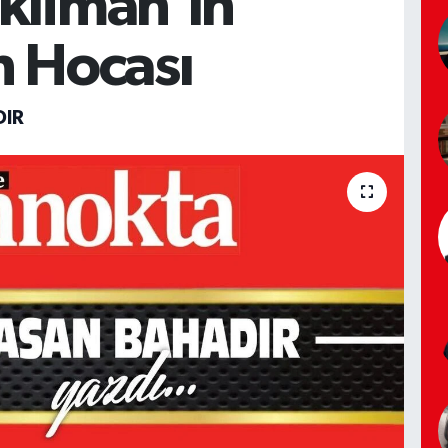
kliman’ın
n Hocası
IR