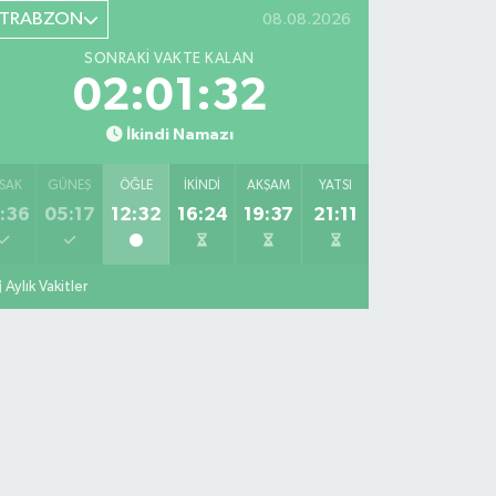
TRABZON
08.08.2026
SONRAKI VAKTE KALAN
02:01:31
İkindi Namazı
SAK
GÜNEŞ
ÖĞLE
İKINDI
AKŞAM
YATSI
:36
05:17
12:32
16:24
19:37
21:11
Aylık Vakitler