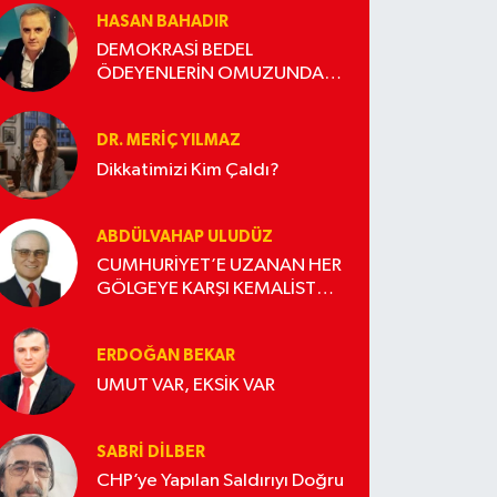
HASAN BAHADIR
DEMOKRASİ BEDEL
ÖDEYENLERİN OMUZUNDA
YÜKSELİR
DR. MERIÇ YILMAZ
Dikkatimizi Kim Çaldı?
ABDÜLVAHAP ULUDÜZ
CUMHURİYET’E UZANAN HER
GÖLGEYE KARŞI KEMALİST
DURUŞ
ERDOĞAN BEKAR
UMUT VAR, EKSİK VAR
SABRI DILBER
CHP’ye Yapılan Saldırıyı Doğru