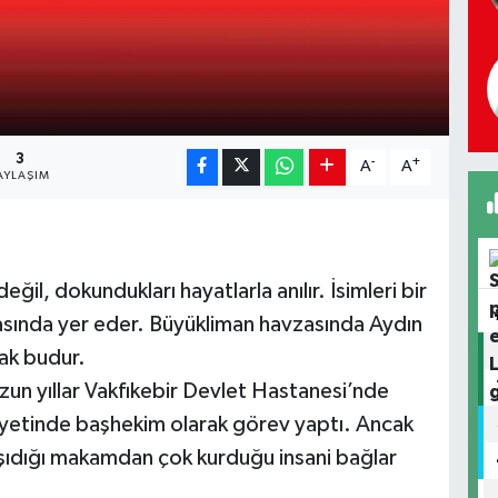
3
-
+
A
A
AYLAŞIM
eğil, dokundukları hayatlarla anılır. İsimleri bir
zasında yer eder. Büyükliman havzasında Aydın
ak budur.
uzun yıllar Vakfıkebir Devlet Hastanesi’nde
ayetinde başhekim olarak görev yaptı. Ancak
 taşıdığı makamdan çok kurduğu insani bağlar