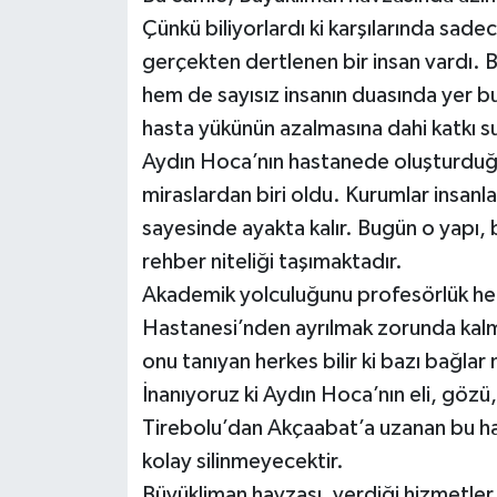
Çünkü biliyorlardı ki karşılarında sad
gerçekten dertlenen bir insan vardı. B
hem de sayısız insanın duasında yer 
hasta yükünün azalmasına dahi katkı s
Aydın Hoca’nın hastanede oluşturduğu 
miraslardan biri oldu. Kurumlar insanl
sayesinde ayakta kalır. Bugün o yapı, 
rehber niteliği taşımaktadır.
Akademik yolculuğunu profesörlük hed
Hastanesi’nden ayrılmak zorunda kalma
onu tanıyan herkes bilir ki bazı bağla
İnanıyoruz ki Aydın Hoca’nın eli, gözü, 
Tirebolu’dan Akçaabat’a uzanan bu ha
kolay silinmeyecektir.
Büyükliman havzası, verdiği hizmetler,