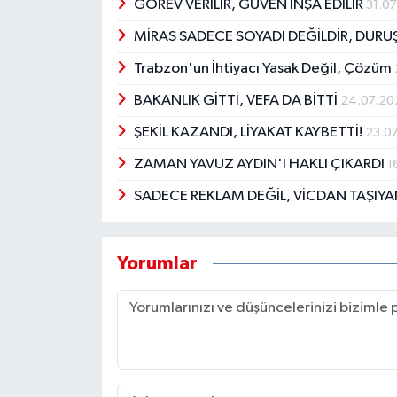
GÖREV VERİLİR, GÜVEN İNŞA EDİLİR
31.0
MİRAS SADECE SOYADI DEĞİLDİR, DUR
Trabzon'un İhtiyacı Yasak Değil, Çözüm
BAKANLIK GİTTİ, VEFA DA BİTTİ
24.07.20
ŞEKİL KAZANDI, LİYAKAT KAYBETTİ!
23.0
ZAMAN YAVUZ AYDIN'I HAKLI ÇIKARDI
1
SADECE REKLAM DEĞİL, VİCDAN TAŞIYA
Yorumlar