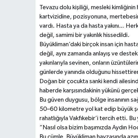
Tevazu dolu kişiliği, mesleki kimliğin
kartvizidine, pozisyonuna, mertebes
vardı. Hasta ya da hasta yakını… Her
değil, samimi bir yakınlık hissedildi.
Büyükliman’daki birçok insan için hasta
değil, aynı zamanda anlayış ve destek 
yakınlarıyla sevinen, onların üzüntülerini
günlerde yanında olduğunu hissettiren
Doğan bir çocukta sanki kendi ailesind
haberde karşısındakinin yükünü gerçe
Bu güven duygusu, bölge insanının sağl
50–60 kilometre yol kat edip büyük şe
rahatlığıyla Vakfıkebir’i tercih etti. Bu 
“Nasıl olsa bizim başımızda Aydın Hoc
Bu cümle, Büyükliman havzasında azım