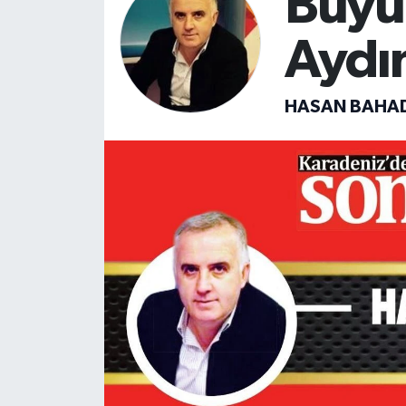
Büyü
SİYASET
Aydı
Teknoloji
HASAN BAHAD
TRABZON
TRABZONSPOR
Yaşam