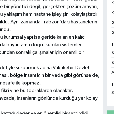
K
ece bir yönetici değil, gerçekten çözüm arayan,
K
u yaklaşım hem hastane işleyişini kolaylaştırdı
buldu. Aynı zamanda Trabzon’daki hastanelerin
G
undu.
G
kurumsal yapı ise geride kalan en kalıcı
arla büyür, ama doğru kurulan sistemler
1
bundan sonraki çalışmalar için önemli bir
B
B
efiyle sürdürmek adına Vakfıkebir Devlet
A
sı, bölge insanı için bir veda gibi görünse de,
r mesafe ile kopmaz.
1
fikri yine bu topraklarda olacaktır.
S
vzada, insanların gönlünde kurduğu yer kolay
 kattığı değer ve en önemlisi hissettirdiği