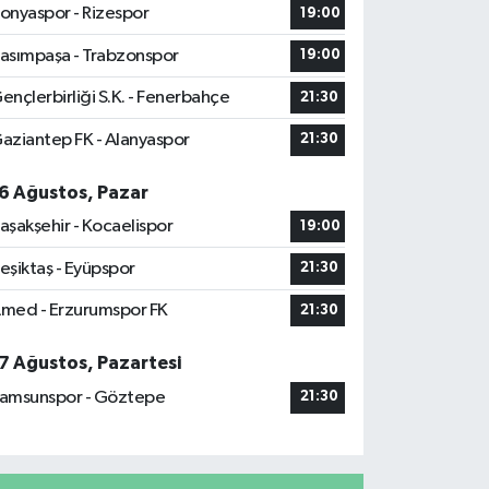
onyaspor - Rizespor
19:00
asımpaşa - Trabzonspor
19:00
ençlerbirliği S.K. - Fenerbahçe
21:30
aziantep FK - Alanyaspor
21:30
6 Ağustos, Pazar
aşakşehir - Kocaelispor
19:00
eşiktaş - Eyüpspor
21:30
med - Erzurumspor FK
21:30
7 Ağustos, Pazartesi
amsunspor - Göztepe
21:30