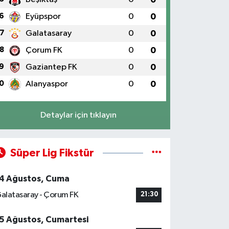
6
Eyüpspor
0
0
7
Galatasaray
0
0
8
Çorum FK
0
0
9
Gaziantep FK
0
0
0
Alanyaspor
0
0
Detaylar için tıklayın
Süper Lig Fikstür
4 Ağustos, Cuma
alatasaray - Çorum FK
21:30
5 Ağustos, Cumartesi