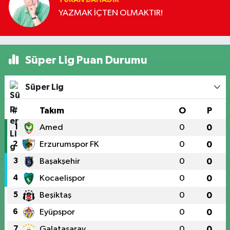
YAZMAK İÇTEN OLMAKTIR!
Süper Lig Puan Durumu
Süper Lig
#
Takım
O
P
1
Amed
0
0
2
Erzurumspor FK
0
0
3
Başakşehir
0
0
4
Kocaelispor
0
0
5
Beşiktaş
0
0
6
Eyüpspor
0
0
7
Galatasaray
0
0