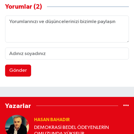
Yorumlar (2)
Gönder
Yazarlar
HASAN BAHADIR
DEMOKRASİ BEDEL ÖDEYENLERİN
OMUZUNDA YÜKSELİR