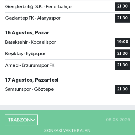
Gençlerbirliği S.K. - Fenerbahçe
21:30
Gaziantep FK - Alanyaspor
21:30
16 Ağustos, Pazar
Başakşehir - Kocaelispor
19:00
Beşiktaş - Eyüpspor
21:30
Amed - Erzurumspor FK
21:30
17 Ağustos, Pazartesi
Samsunspor - Göztepe
21:30
TRABZON
08.08.2026
SONRAKI VAKTE KALAN