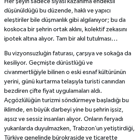
Her şeyin sadece siyasi kazanıma endeksli
düşünüldüğü bu düzende, haklı ve yapıcı
eleştiriler bile düşmanlık gibi algılanıyor; bu da
koskoca bir şehrin ortak aklını, kolektif zekasını
ipotek altına alıyor. Tam bir akıl tutulması...
Bu vizyonsuzluğin faturası, çarşıya ve sokağa da
kesiliyor. Geçmişte dürüstlüğü ve
civanmertliğiyle bilinen o eski esnaf kültürünün
yerini, günü kurtarma telaşıyla turisti canından
bezdiren çifte fiyat uygulamaları aldı.
Açgözlülüğün turizmi söndürmeye başladığı bu
iklimde, en büyük darbeyi yine bu şehrin işsiz,
aşsız ve sessiz insanları alıyor. Onların feryadı
yukarılarda duyulmazken, Trabzon’un yetiştirdiği,
Türkiye genelinde bürokraside ve ticarette