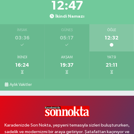
12:46
İkindi Namazı
İMSAK
GÜNEŞ
ÖĞLE
03:36
05:17
12:32
İKINDI
AKŞAM
YATSI
16:24
19:37
21:11
Aylık Vakitler
Karadenizde Son Nokta, yepyeni temasıyla sizleri buluştururken,
sadelik ve modernizmi bir araya getiriyor. Şatafattan kaçınıyor ve