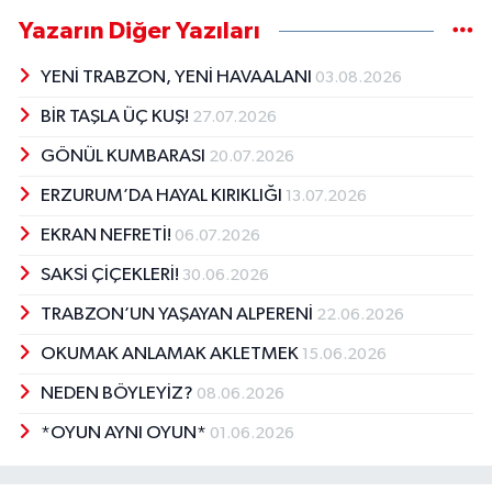
Yazarın Diğer Yazıları
YENİ TRABZON, YENİ HAVAALANI
03.08.2026
BİR TAŞLA ÜÇ KUŞ!
27.07.2026
GÖNÜL KUMBARASI
20.07.2026
ERZURUM’DA HAYAL KIRIKLIĞI
13.07.2026
EKRAN NEFRETİ!
06.07.2026
SAKSİ ÇİÇEKLERİ!
30.06.2026
TRABZON’UN YAŞAYAN ALPERENİ
22.06.2026
OKUMAK ANLAMAK AKLETMEK
15.06.2026
NEDEN BÖYLEYİZ?
08.06.2026
*OYUN AYNI OYUN*
01.06.2026