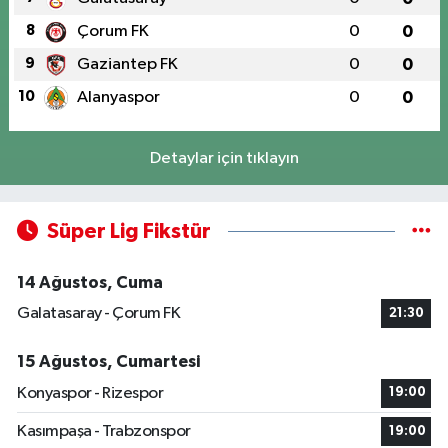
8
Çorum FK
0
0
9
Gaziantep FK
0
0
10
Alanyaspor
0
0
Detaylar için tıklayın
Süper Lig Fikstür
14 Ağustos, Cuma
Galatasaray - Çorum FK
21:30
15 Ağustos, Cumartesi
Konyaspor - Rizespor
19:00
Kasımpaşa - Trabzonspor
19:00