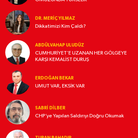
DR. MERIÇ YILMAZ
Dikkatimizi Kim Çaldı?
ABDÜLVAHAP ULUDÜZ
CUMHURİYET’E UZANAN HER GÖLGEYE
KARŞI KEMALİST DURUŞ
ERDOĞAN BEKAR
UMUT VAR, EKSİK VAR
SABRI DILBER
CHP’ye Yapılan Saldırıyı Doğru Okumak
TURAN BAHADIR