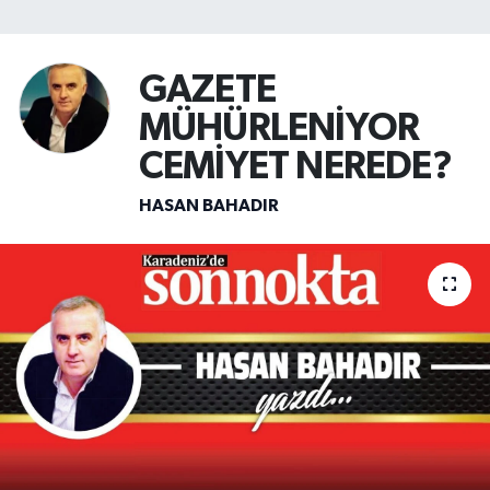
SİYASET
GAZETE
Teknoloji
MÜHÜRLENİYOR
TRABZON
CEMİYET NEREDE?
HASAN BAHADIR
TRABZONSPOR
Yaşam