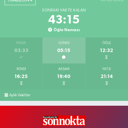
TRABZON
SONRAKI VAKTE KALAN
43:15
Öğle Namazı
İMSAK
GÜNEŞ
ÖĞLE
03:33
05:15
12:32
İKINDI
AKŞAM
YATSI
16:25
19:40
21:14
Aylık Vakitler