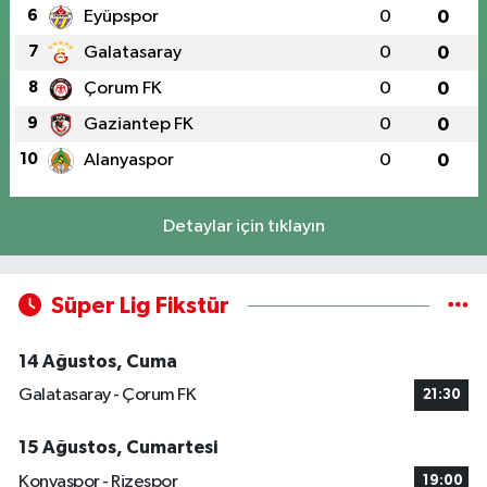
6
Eyüpspor
0
0
7
Galatasaray
0
0
8
Çorum FK
0
0
9
Gaziantep FK
0
0
10
Alanyaspor
0
0
Detaylar için tıklayın
Süper Lig Fikstür
14 Ağustos, Cuma
Galatasaray - Çorum FK
21:30
15 Ağustos, Cumartesi
Konyaspor - Rizespor
19:00