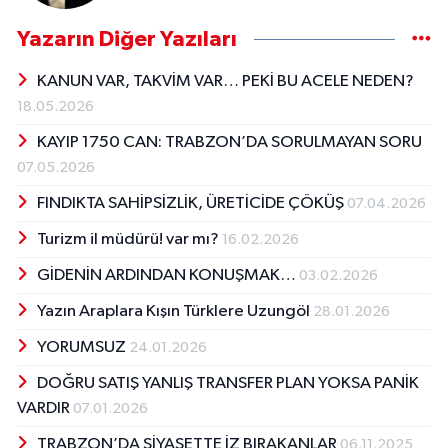
Yazarın Diğer Yazıları
KANUN VAR, TAKVİM VAR… PEKİ BU ACELE NEDEN?
18.05.2026
KAYIP 1750 CAN: TRABZON’DA SORULMAYAN SORU
07.05.2026
FINDIKTA SAHİPSİZLİK, ÜRETİCİDE ÇÖKÜŞ
07.04.2026
Turizm il müdürü! var mı?
16.02.2026
GİDENİN ARDINDAN KONUŞMAK…
03.02.2026
Yazın Araplara Kışın Türklere Uzungöl
28.01.2026
YORUMSUZ
24.01.2026
DOĞRU SATIŞ YANLIŞ TRANSFER PLAN YOKSA PANİK
VARDIR
07.01.2026
TRABZON’DA SİYASETTE İZ BIRAKANLAR
06.11.2025