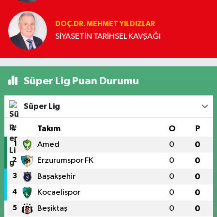
DOÇ.DR. MEHMET YILDIZLAR
SİYASETİN TARİHSEL KAVŞAĞI
Süper Lig Puan Durumu
Süper Lig
#
Takım
O
P
1
Amed
0
0
2
Erzurumspor FK
0
0
3
Başakşehir
0
0
4
Kocaelispor
0
0
5
Beşiktaş
0
0