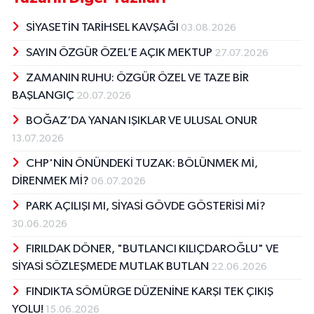
SİYASETİN TARİHSEL KAVŞAĞI
03.08.2026
SAYIN ÖZGÜR ÖZEL’E AÇIK MEKTUP
27.07.2026
ZAMANIN RUHU: ÖZGÜR ÖZEL VE TAZE BİR
BAŞLANGIÇ
20.07.2026
BOĞAZ’DA YANAN IŞIKLAR VE ULUSAL ONUR
13.07.2026
CHP'NİN ÖNÜNDEKİ TUZAK: BÖLÜNMEK Mİ,
DİRENMEK Mİ?
06.07.2026
PARK AÇILIŞI MI, SİYASİ GÖVDE GÖSTERİSİ Mİ?
30.06.2026
FIRILDAK DÖNER, "BUTLANCI KILIÇDAROĞLU" VE
SİYASİ SÖZLEŞMEDE MUTLAK BUTLAN
22.06.2026
FINDIKTA SÖMÜRGE DÜZENİNE KARŞI TEK ÇIKIŞ
YOLU!
15.06.2026