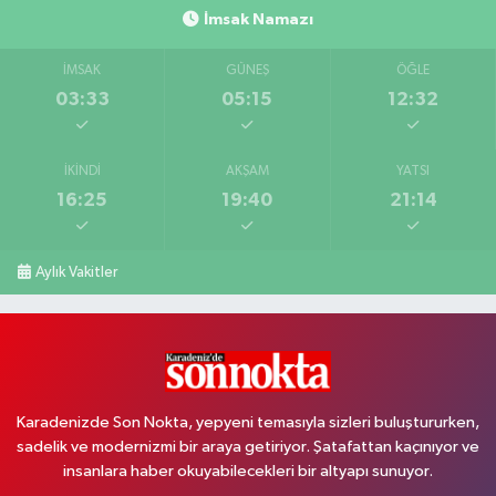
İmsak Namazı
İMSAK
GÜNEŞ
ÖĞLE
03:33
05:15
12:32
İKINDI
AKŞAM
YATSI
16:25
19:40
21:14
Aylık Vakitler
Karadenizde Son Nokta, yepyeni temasıyla sizleri buluştururken,
sadelik ve modernizmi bir araya getiriyor. Şatafattan kaçınıyor ve
insanlara haber okuyabilecekleri bir altyapı sunuyor.