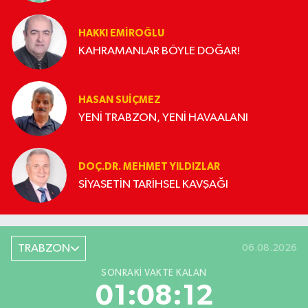
HAKKI EMİROĞLU
KAHRAMANLAR BÖYLE DOĞAR!
HASAN SUIÇMEZ
YENİ TRABZON, YENİ HAVAALANI
DOÇ.DR. MEHMET YILDIZLAR
SİYASETİN TARİHSEL KAVŞAĞI
TRABZON
06.08.2026
SONRAKI VAKTE KALAN
01:08:12