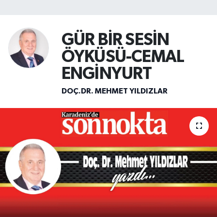
SİYASET
GÜR BİR SESİN
Teknoloji
ÖYKÜSÜ-CEMAL
TRABZON
ENGİNYURT
DOÇ.DR. MEHMET YILDIZLAR
TRABZONSPOR
Yaşam