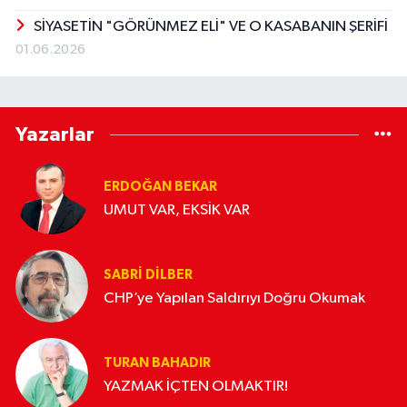
SİYASETİN "GÖRÜNMEZ ELİ" VE O KASABANIN ŞERİFİ
01.06.2026
Yazarlar
ERDOĞAN BEKAR
UMUT VAR, EKSİK VAR
SABRI DILBER
CHP’ye Yapılan Saldırıyı Doğru Okumak
TURAN BAHADIR
YAZMAK İÇTEN OLMAKTIR!