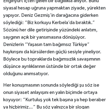
Enginyurt içten gelen bir bağlılıkla anıyor. Bunu
siyasal hesap uğruna yapmaktan ziyade, yürekten
yapıyor. Deniz Gezmiş’in darağacına giderken
söylediği: “Biz korkuyu Kerbela’da bıraktık.”
Sözünü her dile getirişinde yüzündeki anlatım,
saygının açık bir yansımasına dönüşüyor.
Denizlerin “Yaşasın tam bağımsız Türkiye”
haykırışını da kürsülerden güçlü sesiyle yineliyor.
Böylece bu topraklarda bağımsızlık savaşımının
düşünce ayrılıklarının üstünde bir ortak değer
olduğunu anımsatıyor.
Her konuşmasının sonunda söylediği şu söz ise
onun siyaset anlayışını en yalın biçimde ortaya
koyuyor: “Kurtuluş yok tek başına ya hep beraber
ya hiçbirimiz…” Bu söz yalnızca bir slogan