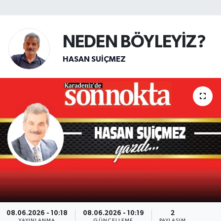
SİYASET
NEDEN BÖYLEYİZ?
Teknoloji
HASAN SUIÇMEZ
TRABZON
TRABZONSPOR
Yaşam
08.06.2026 - 10:18
08.06.2026 - 10:19
2
YAYINLANMA
GÜNCELLEME
PAYLAŞIM