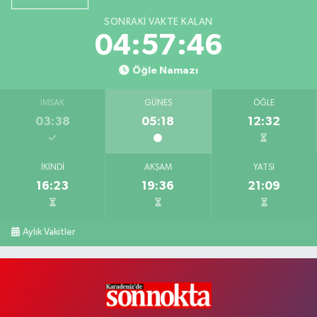
SONRAKI VAKTE KALAN
04:57:45
Öğle Namazı
İMSAK
GÜNEŞ
ÖĞLE
03:38
05:18
12:32
İKINDI
AKŞAM
YATSI
16:23
19:36
21:09
Aylık Vakitler