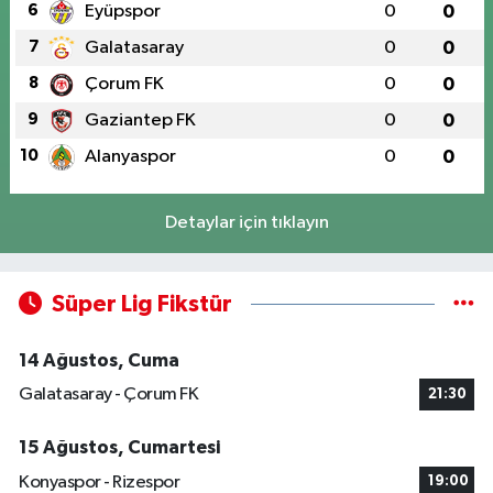
6
Eyüpspor
0
0
7
Galatasaray
0
0
8
Çorum FK
0
0
9
Gaziantep FK
0
0
10
Alanyaspor
0
0
Detaylar için tıklayın
Süper Lig Fikstür
14 Ağustos, Cuma
Galatasaray - Çorum FK
21:30
15 Ağustos, Cumartesi
Konyaspor - Rizespor
19:00