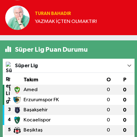
TURAN BAHADIR
YAZMAK İÇTEN OLMAKTIR!
Süper Lig Puan Durumu
Süper Lig
#
Takım
O
P
1
Amed
0
0
2
Erzurumspor FK
0
0
3
Başakşehir
0
0
4
Kocaelispor
0
0
5
Beşiktaş
0
0