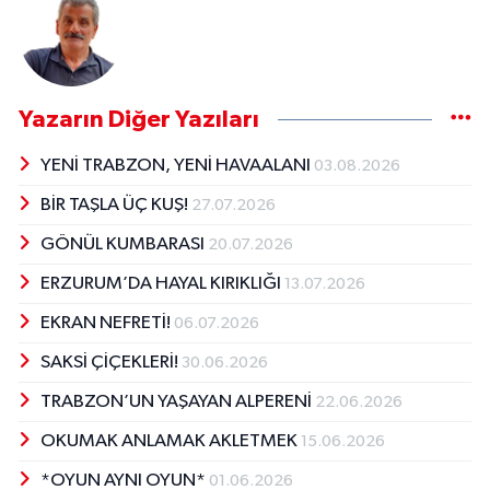
Yazarın Diğer Yazıları
YENİ TRABZON, YENİ HAVAALANI
03.08.2026
BİR TAŞLA ÜÇ KUŞ!
27.07.2026
GÖNÜL KUMBARASI
20.07.2026
ERZURUM’DA HAYAL KIRIKLIĞI
13.07.2026
EKRAN NEFRETİ!
06.07.2026
SAKSİ ÇİÇEKLERİ!
30.06.2026
TRABZON’UN YAŞAYAN ALPERENİ
22.06.2026
OKUMAK ANLAMAK AKLETMEK
15.06.2026
*OYUN AYNI OYUN*
01.06.2026