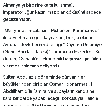
Almanya'yı birbirine karşı kullanma),
imparatorluğun kaçınılmaz olan çöküşünü sadece
geciktirmiştir.
1881 yılında imzalanan “Muharrem Kararnamesi”
ile devletin ana gelir kaynakları, borçlu olunan
Avrupalı devletlerin yönettiği “Düyun-u Umumiye
(Genel Borçlar İdaresi)” kurumuna devredildi. Bu
durum, Osmanlı’nın ekonomik bağımsızlığını fiilen
yitirmesi anlamına geliyordu.
Sultan Abdülaziz döneminde dünyanın en
büyüklerinden biri olan Osmanlı donanması, II.
Abdülhamid’in "amiral ve subayların kendisine
karşı bir darbe yapabileceği" korkusuyla Haliç’e
zincirlendi ve 30 yıl boyunca çürümeye terk