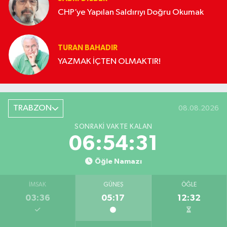
CHP’ye Yapılan Saldırıyı Doğru Okumak
TURAN BAHADIR
YAZMAK İÇTEN OLMAKTIR!
TRABZON
08.08.2026
SONRAKI VAKTE KALAN
06:54:30
Öğle Namazı
İMSAK
GÜNEŞ
ÖĞLE
03:36
05:17
12:32