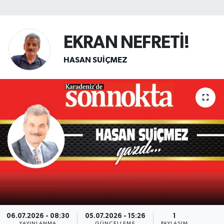
SİYASET
EKRAN NEFRETİ!
Teknoloji
HASAN SUIÇMEZ
TRABZON
TRABZONSPOR
Yaşam
06.07.2026 - 08:30
05.07.2026 - 15:26
1
YAYINLANMA
GÜNCELLEME
PAYLAŞIM