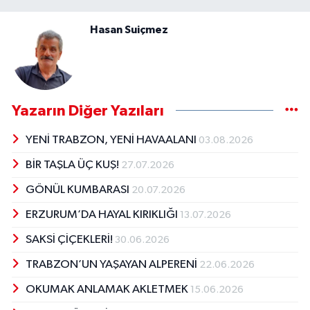
Hasan Suiçmez
Yazarın Diğer Yazıları
YENİ TRABZON, YENİ HAVAALANI
03.08.2026
BİR TAŞLA ÜÇ KUŞ!
27.07.2026
GÖNÜL KUMBARASI
20.07.2026
ERZURUM’DA HAYAL KIRIKLIĞI
13.07.2026
SAKSİ ÇİÇEKLERİ!
30.06.2026
TRABZON’UN YAŞAYAN ALPERENİ
22.06.2026
OKUMAK ANLAMAK AKLETMEK
15.06.2026