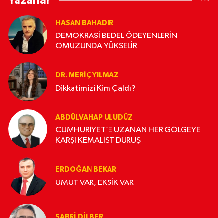
Yazarlar
HASAN BAHADIR
DEMOKRASİ BEDEL ÖDEYENLERİN
OMUZUNDA YÜKSELİR
DR. MERIÇ YILMAZ
Dikkatimizi Kim Çaldı?
ABDÜLVAHAP ULUDÜZ
CUMHURİYET’E UZANAN HER GÖLGEYE
KARŞI KEMALİST DURUŞ
ERDOĞAN BEKAR
UMUT VAR, EKSİK VAR
SABRI DILBER