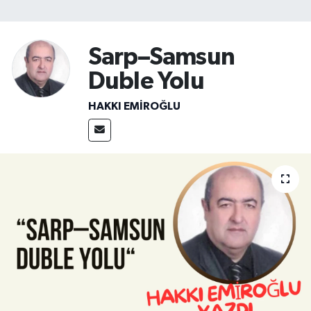
SİYASET
Sarp–Samsun
Teknoloji
Duble Yolu
TRABZON
HAKKI EMİROĞLU
TRABZONSPOR
Yaşam