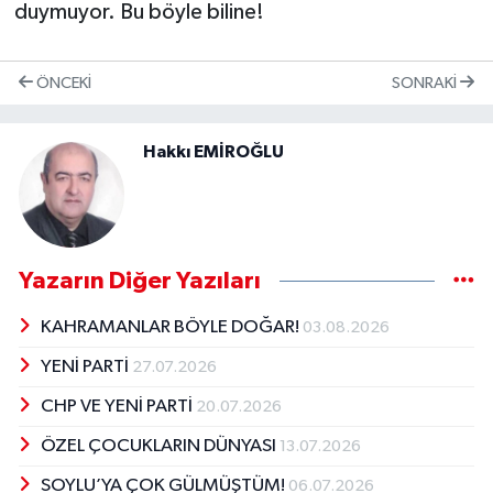
duymuyor. Bu böyle biline!
ÖNCEKI
SONRAKI
Hakkı EMİROĞLU
Yazarın Diğer Yazıları
KAHRAMANLAR BÖYLE DOĞAR!
03.08.2026
YENİ PARTİ
27.07.2026
CHP VE YENİ PARTİ
20.07.2026
ÖZEL ÇOCUKLARIN DÜNYASI
13.07.2026
SOYLU’YA ÇOK GÜLMÜŞTÜM!
06.07.2026