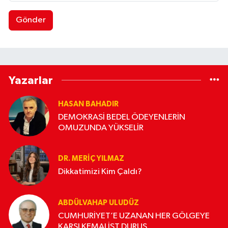
Gönder
Yazarlar
HASAN BAHADIR
DEMOKRASİ BEDEL ÖDEYENLERİN
OMUZUNDA YÜKSELİR
DR. MERIÇ YILMAZ
Dikkatimizi Kim Çaldı?
ABDÜLVAHAP ULUDÜZ
CUMHURİYET’E UZANAN HER GÖLGEYE
KARŞI KEMALİST DURUŞ