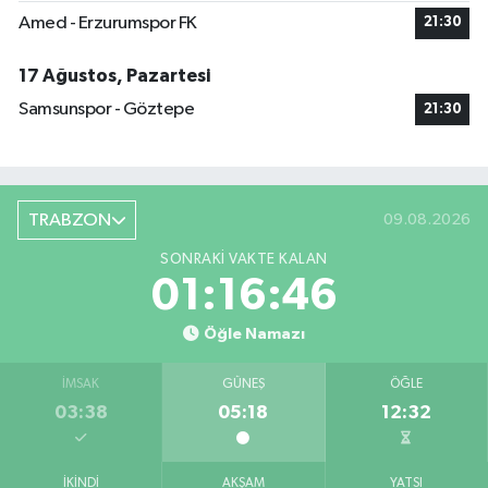
Amed - Erzurumspor FK
21:30
17 Ağustos, Pazartesi
Samsunspor - Göztepe
21:30
TRABZON
09.08.2026
SONRAKI VAKTE KALAN
01:16:45
Öğle Namazı
İMSAK
GÜNEŞ
ÖĞLE
03:38
05:18
12:32
İKINDI
AKŞAM
YATSI