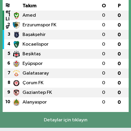
#
Takım
O
P
1
Amed
0
0
2
Erzurumspor FK
0
0
3
Başakşehir
0
0
4
Kocaelispor
0
0
5
Beşiktaş
0
0
6
Eyüpspor
0
0
7
Galatasaray
0
0
8
Çorum FK
0
0
9
Gaziantep FK
0
0
10
Alanyaspor
0
0
Detaylar için tıklayın