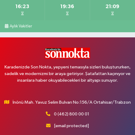
16:23
19:36
21:09
Aylık Vakitler
Karadenizde Son Nokta, yepyeni temasıyla sizleri buluştururken,
sadelik ve modernizmi bir araya getiriyor. Şatafattan kaçınıyor ve
insanlara haber okuyabilecekleri bir altyapı sunuyor.
İnönü Mah. Yavuz Selim Bulvarı No:156/A Ortahisar/Trabzon
0 (462) 800 00 01
[email protected]