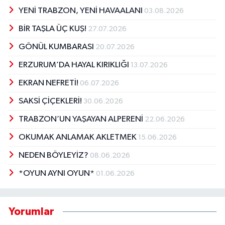
YENİ TRABZON, YENİ HAVAALANI
03.08.2026
BİR TAŞLA ÜÇ KUŞ!
27.07.2026
GÖNÜL KUMBARASI
20.07.2026
ERZURUM’DA HAYAL KIRIKLIĞI
13.07.2026
EKRAN NEFRETİ!
06.07.2026
SAKSİ ÇİÇEKLERİ!
30.06.2026
TRABZON’UN YAŞAYAN ALPERENİ
22.06.2026
OKUMAK ANLAMAK AKLETMEK
15.06.2026
NEDEN BÖYLEYİZ?
08.06.2026
*OYUN AYNI OYUN*
01.06.2026
Yorumlar