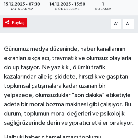
15.12.2025 - 07:30
14.12.2025 - 15:50
1
YAYINLANMA
GÜNCELLEME
PAYLAŞIM
Paylaş
-
+
A
A
Günümüz medya düzeninde, haber kanallarının
ekranları sıkça acı, travmatik ve olumsuz olaylarla
dolup taşıyor. Ne yazık ki, ölümlü trafik
kazalarından aile içi şiddete, hırsızlık ve gasptan
toplumsal çatışmalara kadar uzanan bir
yelpazede, olumsuzluklar "son dakika" etiketiyle
adeta bir moral bozma makinesi gibi çalışıyor. Bu
durum, toplumun moral değerleri ve psikolojik
sağlığı üzerinde derin ve yıpratıcı etkiler bırakıyor.
Halbuki haberin temel amacı toplumu