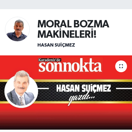
SİYASET
MORAL BOZMA
Teknoloji
MAKİNELERİ!
TRABZON
HASAN SUIÇMEZ
TRABZONSPOR
Yaşam