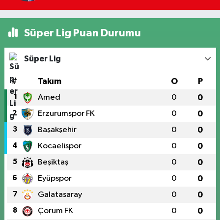
Süper Lig Puan Durumu
Süper Lig
#
Takım
O
P
1
Amed
0
0
2
Erzurumspor FK
0
0
3
Başakşehir
0
0
4
Kocaelispor
0
0
5
Beşiktaş
0
0
6
Eyüpspor
0
0
7
Galatasaray
0
0
8
Çorum FK
0
0