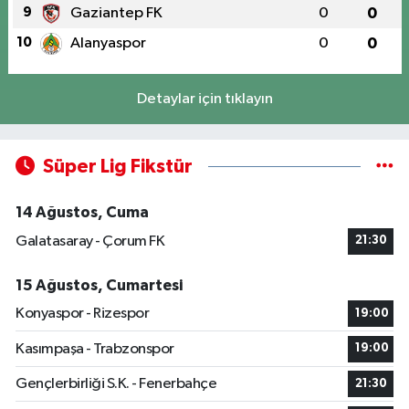
9
Gaziantep FK
0
0
10
Alanyaspor
0
0
Detaylar için tıklayın
Süper Lig Fikstür
14 Ağustos, Cuma
Galatasaray - Çorum FK
21:30
15 Ağustos, Cumartesi
Konyaspor - Rizespor
19:00
Kasımpaşa - Trabzonspor
19:00
Gençlerbirliği S.K. - Fenerbahçe
21:30