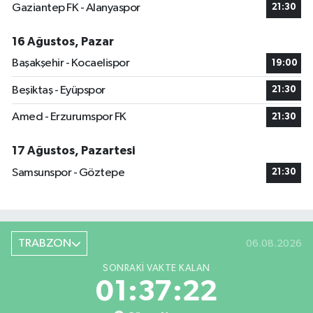
Gaziantep FK - Alanyaspor
21:30
16 Ağustos, Pazar
Başakşehir - Kocaelispor
19:00
Beşiktaş - Eyüpspor
21:30
Amed - Erzurumspor FK
21:30
17 Ağustos, Pazartesi
Samsunspor - Göztepe
21:30
TRABZON
06.08.2026
SONRAKI VAKTE KALAN
01:37:22