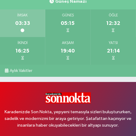
Güneş Namazı
İMSAK
GÜNEŞ
ÖĞLE
03:33
05:15
12:32
İKINDI
AKŞAM
YATSI
16:25
19:40
21:14
Aylık Vakitler
Karadenizde Son Nokta, yepyeni temasıyla sizleri buluştururken,
sadelik ve modernizmi bir araya getiriyor. Şatafattan kaçınıyor ve
insanlara haber okuyabilecekleri bir altyapı sunuyor.