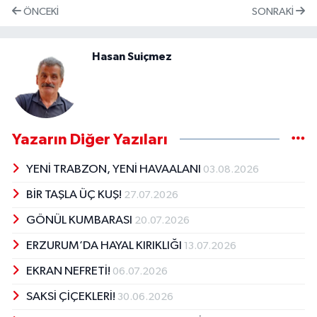
ÖNCEKI
SONRAKI
Hasan Suiçmez
Yazarın Diğer Yazıları
YENİ TRABZON, YENİ HAVAALANI
03.08.2026
BİR TAŞLA ÜÇ KUŞ!
27.07.2026
GÖNÜL KUMBARASI
20.07.2026
ERZURUM’DA HAYAL KIRIKLIĞI
13.07.2026
EKRAN NEFRETİ!
06.07.2026
SAKSİ ÇİÇEKLERİ!
30.06.2026