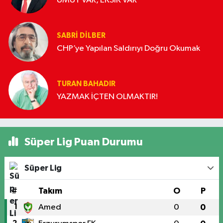
UMUT VAR, EKSİK VAR
SABRI DILBER
CHP’ye Yapılan Saldırıyı Doğru Okumak
TURAN BAHADIR
YAZMAK İÇTEN OLMAKTIR!
Süper Lig Puan Durumu
Süper Lig
#
Takım
O
P
1
Amed
0
0