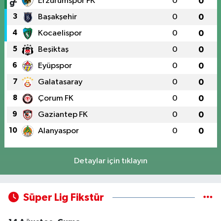
2
Erzurumspor FK
0
0
3
Başakşehir
0
0
4
Kocaelispor
0
0
5
Beşiktaş
0
0
6
Eyüpspor
0
0
7
Galatasaray
0
0
8
Çorum FK
0
0
9
Gaziantep FK
0
0
10
Alanyaspor
0
0
Detaylar için tıklayın
Süper Lig Fikstür