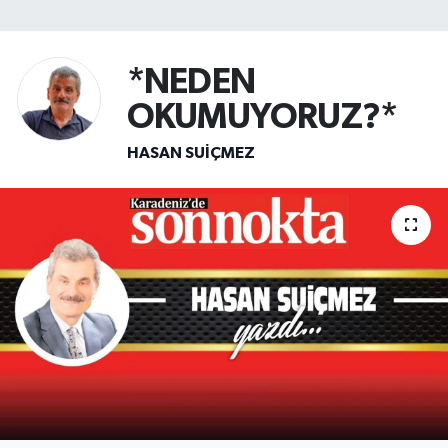
SİYASET
*NEDEN
Teknoloji
OKUMUYORUZ?*
TRABZON
HASAN SUIÇMEZ
TRABZONSPOR
Yaşam