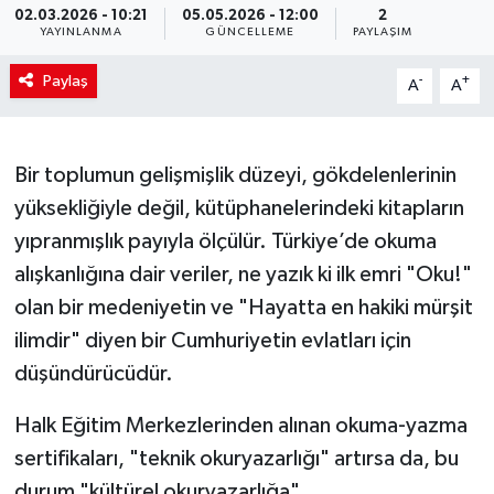
02.03.2026 - 10:21
05.05.2026 - 12:00
2
YAYINLANMA
GÜNCELLEME
PAYLAŞIM
Paylaş
-
+
A
A
Bir toplumun gelişmişlik düzeyi, gökdelenlerinin
yüksekliğiyle değil, kütüphanelerindeki kitapların
yıpranmışlık payıyla ölçülür. Türkiye’de okuma
alışkanlığına dair veriler, ne yazık ki ilk emri "Oku!"
olan bir medeniyetin ve "Hayatta en hakiki mürşit
ilimdir" diyen bir Cumhuriyetin evlatları için
düşündürücüdür.
Halk Eğitim Merkezlerinden alınan okuma-yazma
sertifikaları, "teknik okuryazarlığı" artırsa da, bu
durum "kültürel okuryazarlığa"