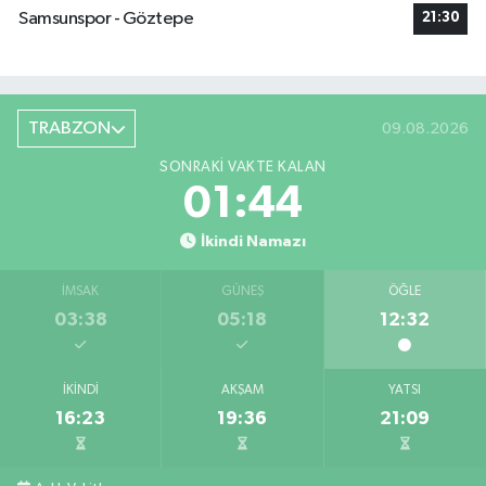
Samsunspor - Göztepe
21:30
TRABZON
09.08.2026
SONRAKI VAKTE KALAN
01:44
İkindi Namazı
İMSAK
GÜNEŞ
ÖĞLE
03:38
05:18
12:32
İKINDI
AKŞAM
YATSI
16:23
19:36
21:09