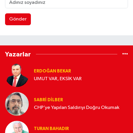
Gönder
Yazarlar
ERDOĞAN BEKAR
UMUT VAR, EKSİK VAR
SABRI DILBER
CHP’ye Yapılan Saldırıyı Doğru Okumak
TURAN BAHADIR