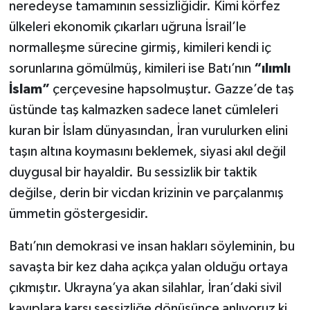
neredeyse tamamının sessizliğidir. Kimi körfez
ülkeleri ekonomik çıkarları uğruna İsrail’le
normalleşme sürecine girmiş, kimileri kendi iç
sorunlarına gömülmüş, kimileri ise Batı’nın
“ılımlı
İslam”
çerçevesine hapsolmuştur. Gazze’de taş
üstünde taş kalmazken sadece lanet cümleleri
kuran bir İslam dünyasından, İran vurulurken elini
taşın altına koymasını beklemek, siyasi akıl değil
duygusal bir hayaldir. Bu sessizlik bir taktik
değilse, derin bir vicdan krizinin ve parçalanmış
ümmetin göstergesidir.
Batı’nın demokrasi ve insan hakları söyleminin, bu
savaşta bir kez daha açıkça yalan olduğu ortaya
çıkmıştır. Ukrayna’ya akan silahlar, İran’daki sivil
kayıplara karşı sessizliğe dönüşünce anlıyoruz ki