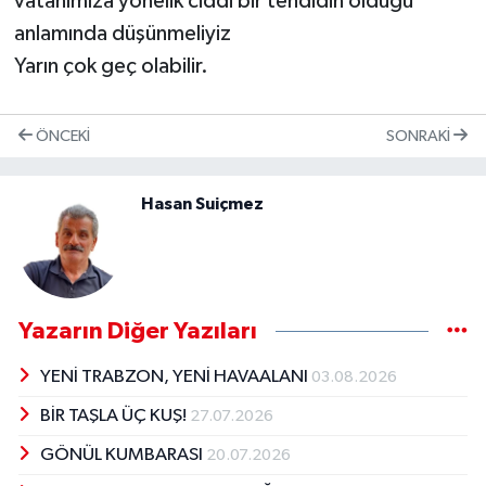
vatanımıza yönelik ciddi bir tehdidin olduğu
anlamında düşünmeliyiz
Yarın çok geç olabilir.
ÖNCEKI
SONRAKI
Hasan Suiçmez
Yazarın Diğer Yazıları
YENİ TRABZON, YENİ HAVAALANI
03.08.2026
BİR TAŞLA ÜÇ KUŞ!
27.07.2026
GÖNÜL KUMBARASI
20.07.2026