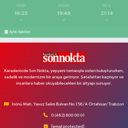
İKINDI
AKŞAM
YATSI
16:25
19:40
21:14
Aylık Vakitler
Karadenizde Son Nokta, yepyeni temasıyla sizleri buluştururken,
sadelik ve modernizmi bir araya getiriyor. Şatafattan kaçınıyor ve
insanlara haber okuyabilecekleri bir altyapı sunuyor.
İnönü Mah. Yavuz Selim Bulvarı No:156/A Ortahisar/Trabzon
0 (462) 800 00 01
[email protected]