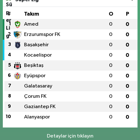
#
Takım
O
P
1
Amed
0
0
2
Erzurumspor FK
0
0
3
Başakşehir
0
0
4
Kocaelispor
0
0
5
Beşiktaş
0
0
6
Eyüpspor
0
0
7
Galatasaray
0
0
8
Çorum FK
0
0
9
Gaziantep FK
0
0
10
Alanyaspor
0
0
Detaylar için tıklayın