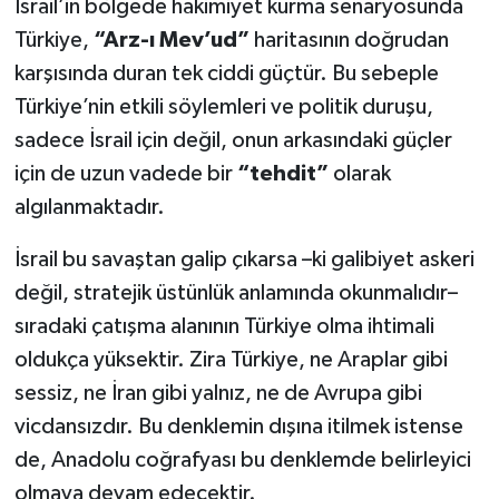
İsrail’in bölgede hakimiyet kurma senaryosunda
Türkiye,
“Arz-ı Mev’ud”
haritasının doğrudan
karşısında duran tek ciddi güçtür. Bu sebeple
Türkiye’nin etkili söylemleri ve politik duruşu,
sadece İsrail için değil, onun arkasındaki güçler
için de uzun vadede bir
“tehdit”
olarak
algılanmaktadır.
İsrail bu savaştan galip çıkarsa –ki galibiyet askeri
değil, stratejik üstünlük anlamında okunmalıdır–
sıradaki çatışma alanının Türkiye olma ihtimali
oldukça yüksektir. Zira Türkiye, ne Araplar gibi
sessiz, ne İran gibi yalnız, ne de Avrupa gibi
vicdansızdır. Bu denklemin dışına itilmek istense
de, Anadolu coğrafyası bu denklemde belirleyici
olmaya devam edecektir.