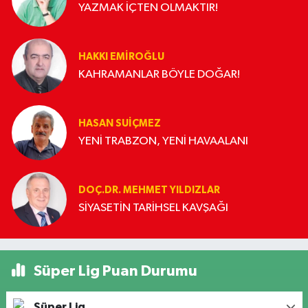
YAZMAK İÇTEN OLMAKTIR!
HAKKI EMİROĞLU
KAHRAMANLAR BÖYLE DOĞAR!
HASAN SUIÇMEZ
YENİ TRABZON, YENİ HAVAALANI
DOÇ.DR. MEHMET YILDIZLAR
SİYASETİN TARİHSEL KAVŞAĞI
Süper Lig Puan Durumu
Süper Lig