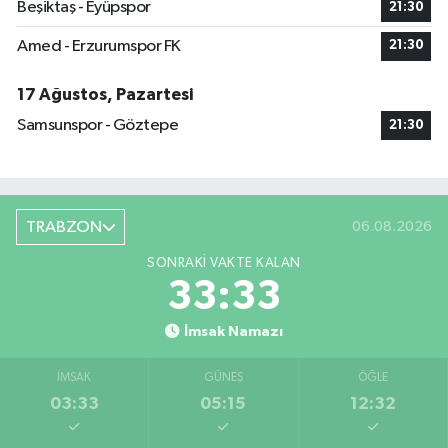
Beşiktaş - Eyüpspor
21:30
Amed - Erzurumspor FK
21:30
17 Ağustos, Pazartesi
Samsunspor - Göztepe
21:30
TRABZON
06.08.2026
SONRAKI VAKTE KALAN
33:33
İmsak Namazı
İMSAK
GÜNEŞ
ÖĞLE
03:33
05:15
12:32