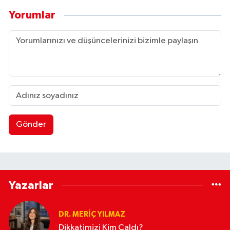
Yorumlar
Gönder
Yazarlar
DR. MERIÇ YILMAZ
Dikkatimizi Kim Çaldı?