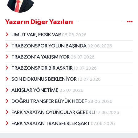
Yazarın Diğer Yazıları
UMUT VAR, EKSİK VAR
05.08.2026
TRABZONSPOR YOLUN BAŞINDA
02.08.2026
TRABZON'A YAKIŞMIYOR
26.07.2026
TRABZONSPOR BİR AŞKTIR
19.07.2026
SON DOKUNUŞ BEKLENİYOR
12.07.2026
ALKIŞLAR YÖNETİME
05.07.2026
DOĞRU TRANSFER BÜYÜK HEDEF
28.06.2026
FARK YARATAN OYUNCULAR GEREKLİ
17.06.2026
FARK YARATAN TRANSFERLER ŞART
07.06.2026