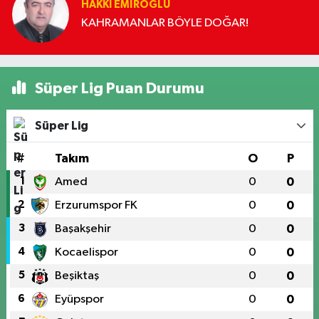
HAKKI EMİROĞLU
KAHRAMANLAR BÖYLE DOĞAR!
Süper Lig Puan Durumu
Süper Lig
#
Takım
O
P
1
Amed
0
0
2
Erzurumspor FK
0
0
3
Başakşehir
0
0
4
Kocaelispor
0
0
5
Beşiktaş
0
0
6
Eyüpspor
0
0