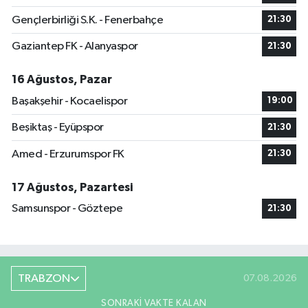
Gençlerbirliği S.K. - Fenerbahçe
21:30
Gaziantep FK - Alanyaspor
21:30
16 Ağustos, Pazar
Başakşehir - Kocaelispor
19:00
Beşiktaş - Eyüpspor
21:30
Amed - Erzurumspor FK
21:30
17 Ağustos, Pazartesi
Samsunspor - Göztepe
21:30
TRABZON
07.08.2026
SONRAKI VAKTE KALAN