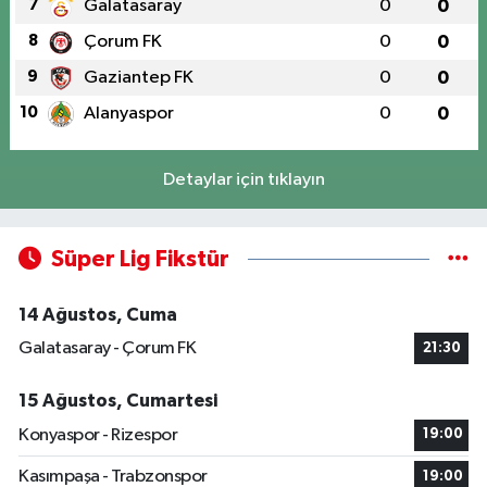
7
Galatasaray
0
0
8
Çorum FK
0
0
9
Gaziantep FK
0
0
10
Alanyaspor
0
0
Detaylar için tıklayın
Süper Lig Fikstür
14 Ağustos, Cuma
Galatasaray - Çorum FK
21:30
15 Ağustos, Cumartesi
Konyaspor - Rizespor
19:00
Kasımpaşa - Trabzonspor
19:00