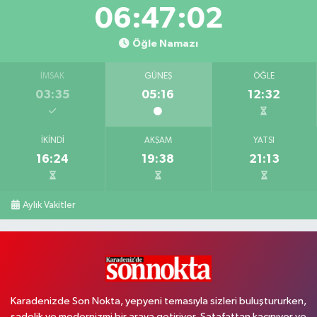
06:47:01
Öğle Namazı
İMSAK
GÜNEŞ
ÖĞLE
03:35
05:16
12:32
İKINDI
AKŞAM
YATSI
16:24
19:38
21:13
Aylık Vakitler
Karadenizde Son Nokta, yepyeni temasıyla sizleri buluştururken,
sadelik ve modernizmi bir araya getiriyor. Şatafattan kaçınıyor ve