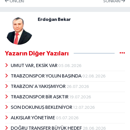
ÖNCEKI
SONRAKI
Erdoğan Bekar
Yazarın Diğer Yazıları
UMUT VAR, EKSİK VAR
05.08.2026
TRABZONSPOR YOLUN BAŞINDA
02.08.2026
TRABZON'A YAKIŞMIYOR
26.07.2026
TRABZONSPOR BİR AŞKTIR
19.07.2026
SON DOKUNUŞ BEKLENİYOR
12.07.2026
ALKIŞLAR YÖNETİME
05.07.2026
DOĞRU TRANSFER BÜYÜK HEDEF
28.06.2026