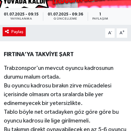
01.07.2025 - 09:15
01.07.2025 - 09:36
1
YAYINLANMA
GÜNCELLEME
PAYLAŞIM
Paylaş
-
+
A
A
FIRTINA’YA TAKVİYE ŞART
Trabzonspor'un mevcut oyuncu kadrosunun
durumu malum ortada.
Bu oyuncu kadrosu bırakın zirve mücadelesi
içerisinde olmasını orta sıralarda bile yer
edinemeyecek bir yetersizlikte.
Tablo böyle net ortadayken göz göre göre bu
oyuncu kadrosu ile lige girilmemeli.
Bu takımın direkt oynayabilecek en az 5-6 oyuncu