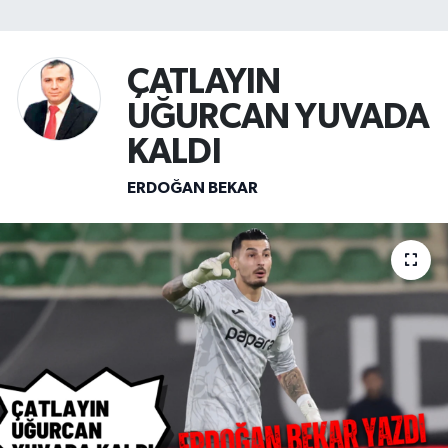
SİYASET
ÇATLAYIN
Teknoloji
UĞURCAN YUVADA
TRABZON
KALDI
ERDOĞAN BEKAR
TRABZONSPOR
Yaşam