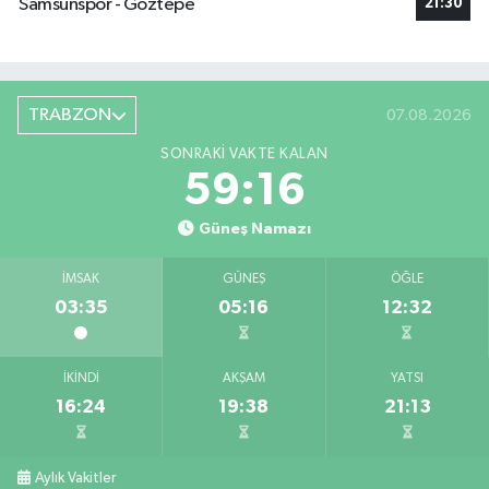
Samsunspor - Göztepe
21:30
TRABZON
07.08.2026
SONRAKI VAKTE KALAN
59:14
Güneş Namazı
İMSAK
GÜNEŞ
ÖĞLE
03:35
05:16
12:32
İKINDI
AKŞAM
YATSI
16:24
19:38
21:13
Aylık Vakitler