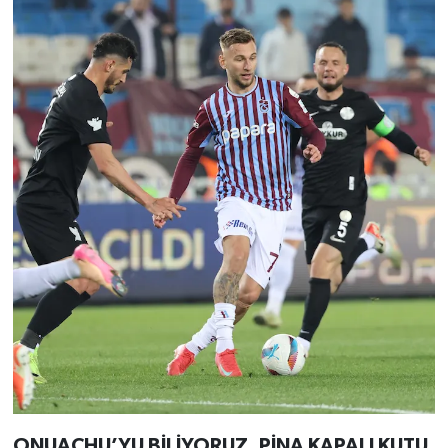
ONUACHU’YU BİLİYORUZ, PİNA KAPALI KUTU