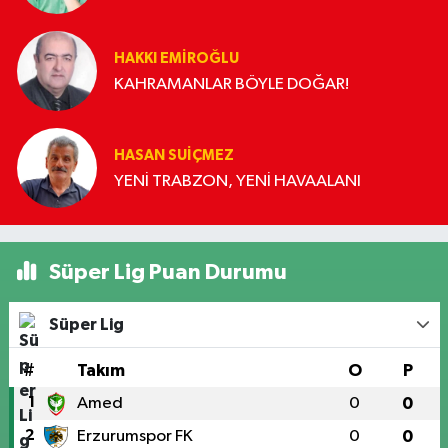
HAKKI EMİROĞLU
KAHRAMANLAR BÖYLE DOĞAR!
HASAN SUIÇMEZ
YENİ TRABZON, YENİ HAVAALANI
Süper Lig Puan Durumu
Süper Lig
#
Takım
O
P
1
Amed
0
0
2
Erzurumspor FK
0
0