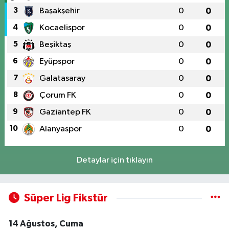
3
Başakşehir
0
0
4
Kocaelispor
0
0
5
Beşiktaş
0
0
6
Eyüpspor
0
0
7
Galatasaray
0
0
8
Çorum FK
0
0
9
Gaziantep FK
0
0
10
Alanyaspor
0
0
Detaylar için tıklayın
Süper Lig Fikstür
14 Ağustos, Cuma