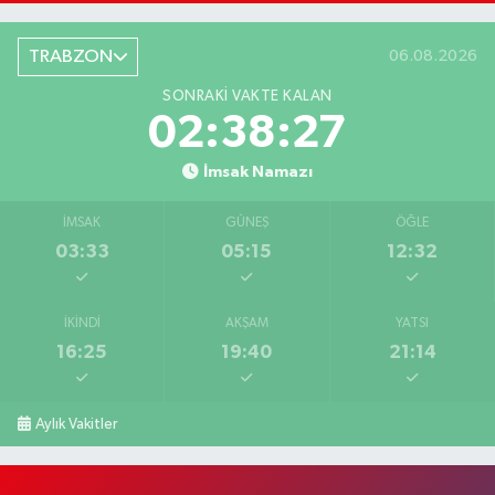
TRABZON
06.08.2026
SONRAKI VAKTE KALAN
02:38:27
İmsak Namazı
İMSAK
GÜNEŞ
ÖĞLE
03:33
05:15
12:32
İKINDI
AKŞAM
YATSI
16:25
19:40
21:14
Aylık Vakitler