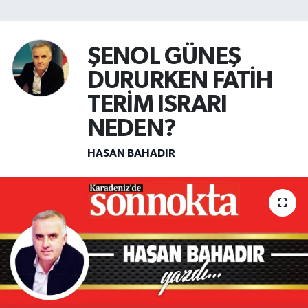
SİYASET
ŞENOL GÜNEŞ
Teknoloji
DURURKEN FATİH
TRABZON
TERİM ISRARI
NEDEN?
TRABZONSPOR
HASAN BAHADIR
Yaşam