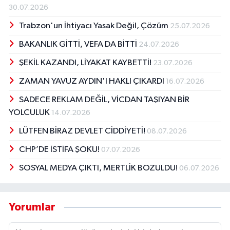
30.07.2026
Trabzon'un İhtiyacı Yasak Değil, Çözüm
25.07.2026
BAKANLIK GİTTİ, VEFA DA BİTTİ
24.07.2026
ŞEKİL KAZANDI, LİYAKAT KAYBETTİ!
23.07.2026
ZAMAN YAVUZ AYDIN'I HAKLI ÇIKARDI
16.07.2026
SADECE REKLAM DEĞİL, VİCDAN TAŞIYAN BİR
YOLCULUK
14.07.2026
LÜTFEN BİRAZ DEVLET CİDDİYETİ!
08.07.2026
CHP’DE İSTİFA ŞOKU!
07.07.2026
SOSYAL MEDYA ÇIKTI, MERTLİK BOZULDU!
06.07.2026
Yorumlar