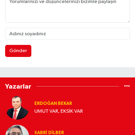
Gönder
Yazarlar
ERDOĞAN BEKAR
UMUT VAR, EKSİK VAR
SABRI DILBER